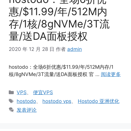
惠/$11.99/年/512M内
存/1核/8gNVMe/3T流
量/送DA面板授权
2020 年 12 月 28 日
作者
admin
hostodo：全场6折优惠/$11.99/年/512M内存/1
核/8gNVMe/3T流量/送DA面板授权 官 …
阅读更多
分
VPS
、
便宜VPS
类
标
hostodo
、
hostodo vps
、
Hostodo 亚洲优化
签
发表评论