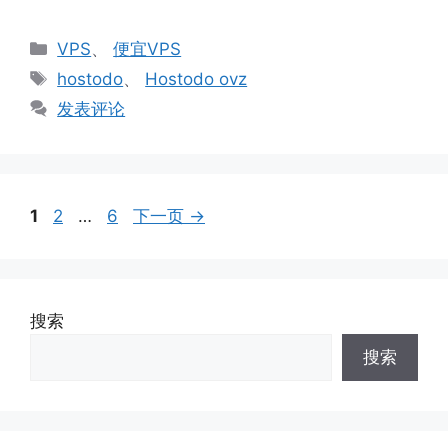
分
VPS
、
便宜VPS
类
标
hostodo
、
Hostodo ovz
签
发表评论
页
页
页
1
2
…
6
下一页
→
面
面
面
搜索
搜索