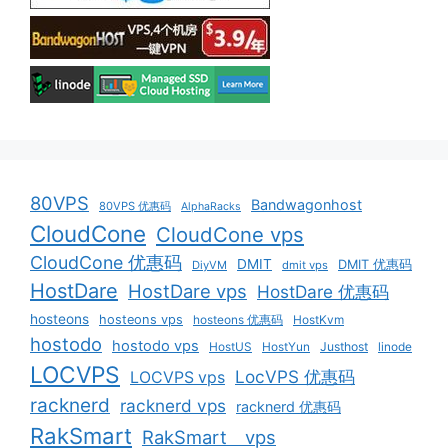
80VPS
Bandwagonhost
80VPS 优惠码
AlphaRacks
CloudCone
CloudCone vps
CloudCone 优惠码
DMIT
DMIT 优惠码
DiyVM
dmit vps
HostDare
HostDare vps
HostDare 优惠码
hosteons
hosteons vps
hosteons 优惠码
HostKvm
hostodo
hostodo vps
HostUS
HostYun
Justhost
linode
LOCVPS
LocVPS 优惠码
LOCVPS vps
racknerd
racknerd vps
racknerd 优惠码
RakSmart
RakSmart vps