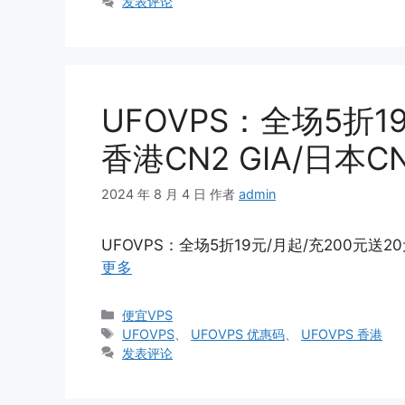
签
发表评论
UFOVPS：全场5折1
香港CN2 GIA/日本C
2024 年 8 月 4 日
作者
admin
UFOVPS：全场5折19元/月起/充200元送20
更多
分
便宜VPS
类
标
UFOVPS
、
UFOVPS 优惠码
、
UFOVPS 香港
签
发表评论