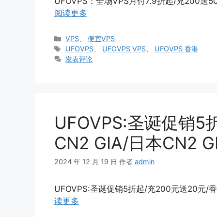
UFOVPS：全场VPS月付7.9折起/充200送5
阅读更多
分
VPS
、
便宜VPS
类
标
UFOVPS
、
UFOVPS VPS
、
UFOVPS 香港
签
发表评论
UFOVPS:圣诞促销5
CN2 GIA/日本CN2
2024 年 12 月 19 日
作者
admin
UFOVPS:圣诞促销5折起/充200元送20元/香
读更多