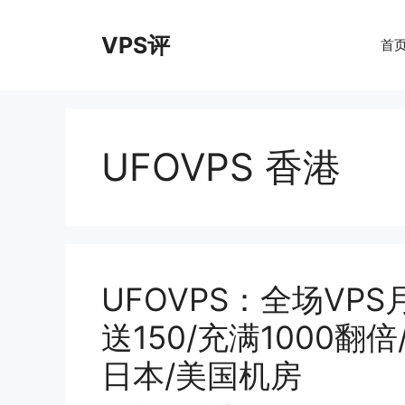
跳
至
VPS评
首
内
容
UFOVPS 香港
UFOVPS：全场VPS月
送150/充满1000翻
日本/美国机房