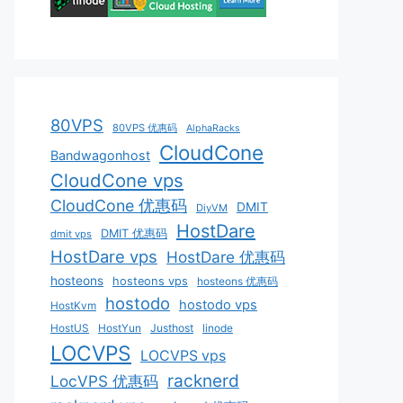
80VPS
80VPS 优惠码
AlphaRacks
CloudCone
Bandwagonhost
CloudCone vps
CloudCone 优惠码
DMIT
DiyVM
HostDare
DMIT 优惠码
dmit vps
HostDare vps
HostDare 优惠码
hosteons
hosteons vps
hosteons 优惠码
hostodo
hostodo vps
HostKvm
HostUS
HostYun
Justhost
linode
LOCVPS
LOCVPS vps
racknerd
LocVPS 优惠码