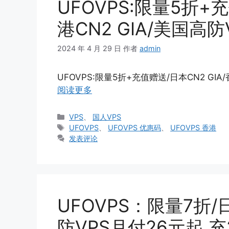
UFOVPS:限量5折+充
港CN2 GIA/美国高
2024 年 4 月 29 日
作者
admin
UFOVPS:限量5折+充值赠送/日本CN2 GIA
阅读更多
分
VPS
、
国人VPS
类
标
UFOVPS
、
UFOVPS 优惠码
、
UFOVPS 香港
签
发表评论
UFOVPS：限量7折/日
防VPS月付26元起,充