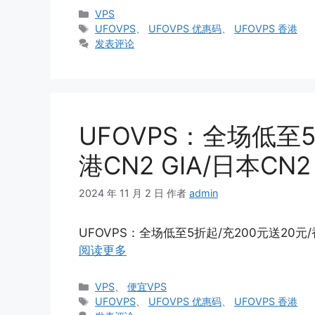
分
VPS
类
标
UFOVPS
、
UFOVPS 优惠码
、
UFOVPS 香港
签
发表评论
UFOVPS：全场低至5
港CN2 GIA/日本CN
2024 年 11 月 2 日
作者
admin
UFOVPS：全场低至5折起/充200元送20元/香
阅读更多
分
VPS
、
便宜VPS
类
标
UFOVPS
、
UFOVPS 优惠码
、
UFOVPS 香港