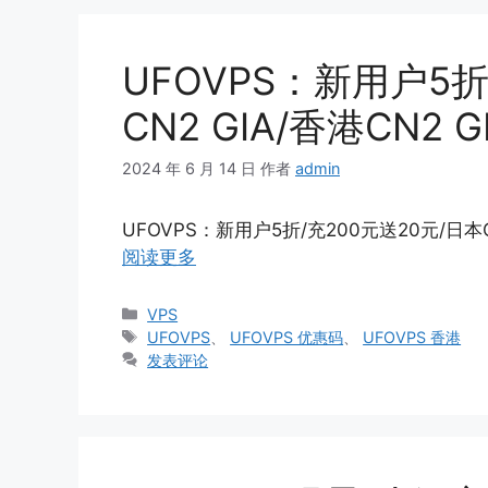
UFOVPS：新用户5折
CN2 GIA/香港CN2
2024 年 6 月 14 日
作者
admin
UFOVPS：新用户5折/充200元送20元/日本C
阅读更多
分
VPS
类
标
UFOVPS
、
UFOVPS 优惠码
、
UFOVPS 香港
签
发表评论