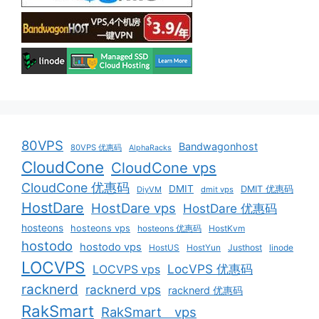
80VPS
Bandwagonhost
80VPS 优惠码
AlphaRacks
CloudCone
CloudCone vps
CloudCone 优惠码
DMIT
DMIT 优惠码
DiyVM
dmit vps
HostDare
HostDare vps
HostDare 优惠码
hosteons
hosteons vps
hosteons 优惠码
HostKvm
hostodo
hostodo vps
HostUS
HostYun
Justhost
linode
LOCVPS
LocVPS 优惠码
LOCVPS vps
racknerd
racknerd vps
racknerd 优惠码
RakSmart
RakSmart vps