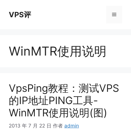
跳
至
VPS评
菜
内
容
单
WinMTR使用说明
VpsPing教程：测试VPS
的IP地址PING工具-
WinMTR使用说明(图)
2013 年 7 月 22 日
作者
admin