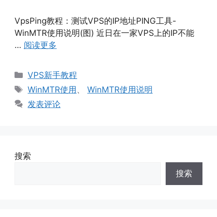
VpsPing教程：测试VPS的IP地址PING工具-
WinMTR使用说明(图) 近日在一家VPS上的IP不能
…
阅读更多
分
VPS新手教程
类
标
WinMTR使用
、
WinMTR使用说明
签
发表评论
搜索
搜索