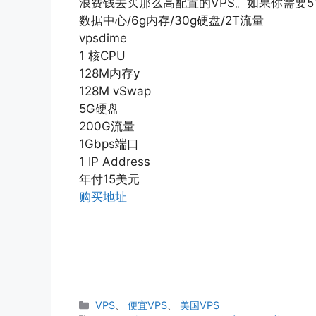
浪费钱去买那么高配置的VPS。如果你需要51
数据中心/6g内存/30g硬盘/2T流量
vpsdime
1 核CPU
128M内存y
128M vSwap
5G硬盘
200G流量
1Gbps端口
1 IP Address
年付15美元
购买地址
分
VPS
、
便宜VPS
、
美国VPS