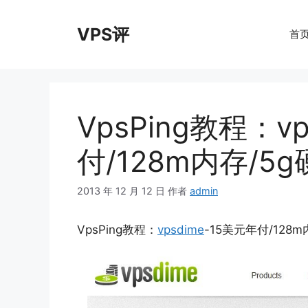
跳
至
VPS评
首
内
容
VpsPing教程：v
付/128m内存/5g
2013 年 12 月 12 日
作者
admin
VpsPing教程：
vpsdime
-15美元年付/128m