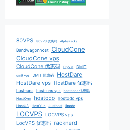
80VPS
80VPS 优惠码
AlphaRacks
CloudCone
Bandwagonhost
CloudCone vps
CloudCone 优惠码
DMIT
DiyVM
HostDare
DMIT 优惠码
dmit vps
HostDare vps
HostDare 优惠码
hosteons
hosteons vps
hosteons 优惠码
hostodo
hostodo vps
HostKvm
HostUS
HostYun
Justhost
linode
LOCVPS
LOCVPS vps
racknerd
LocVPS 优惠码