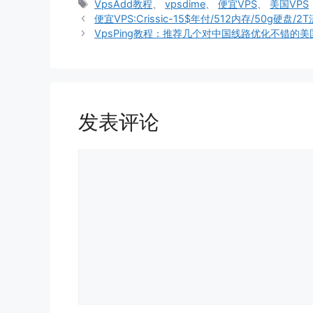
类
标
VpsAdd教程
、
vpsdime
、
便宜VPS
、
美国VPS
签
便宜VPS:Crissic-15$年付/512内存/50g硬盘/2T
VpsPing教程：推荐几个对中国线路优化不错的美
发表评论
评
论