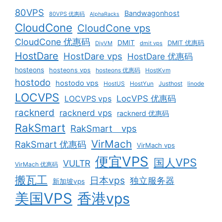
80VPS
Bandwagonhost
80VPS 优惠码
AlphaRacks
CloudCone
CloudCone vps
CloudCone 优惠码
DMIT
DMIT 优惠码
DiyVM
dmit vps
HostDare
HostDare vps
HostDare 优惠码
hosteons
hosteons vps
hosteons 优惠码
HostKvm
hostodo
hostodo vps
HostUS
HostYun
Justhost
linode
LOCVPS
LocVPS 优惠码
LOCVPS vps
racknerd
racknerd vps
racknerd 优惠码
RakSmart
RakSmart vps
VirMach
RakSmart 优惠码
VirMach vps
便宜VPS
国人VPS
VULTR
VirMach 优惠码
搬瓦工
日本vps
独立服务器
新加坡vps
美国VPS
香港vps