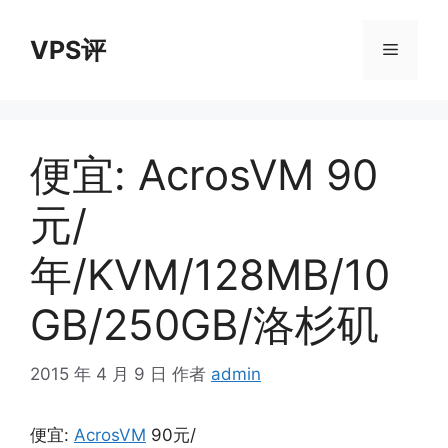
跳
至
VPS评
菜
内
容
单
便宜: AcrosVM 90
元/
年/KVM/128MB/10
GB/250GB/洛杉矶
2015 年 4 月 9 日
作者
admin
便宜:
AcrosVM
90元/