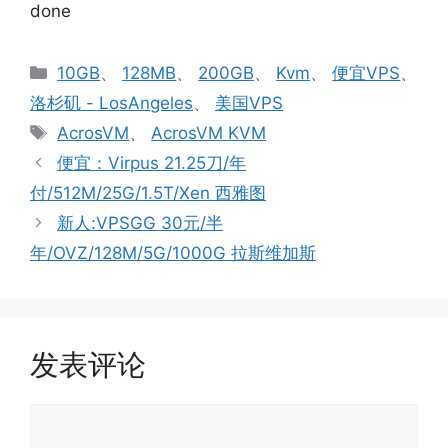
done
分
10GB
、
128MB
、
200GB
、
Kvm
、
便宜VPS
、
类
洛杉矶 - LosAngeles
、
美国VPS
标
AcrosVM
、
AcrosVM KVM
签
便宜：Virpus 21.25刀/年
付/512M/25G/1.5T/Xen 西雅图
新人:VPSGG 30元/半
年/OVZ/128M/5G/1000G 拉斯维加斯
发表评论
评
论