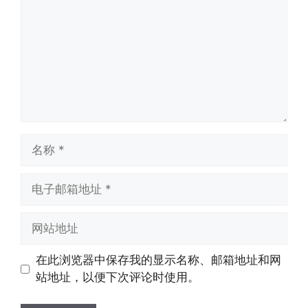
名
称
电
子
邮
网
箱
站
地
地
在此浏览器中保存我的显示名称、邮箱地址和网
址
址
站地址，以便下次评论时使用。