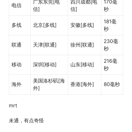
广东东莞[电
四川成都[电
170毫
电信
信]
信]
秒
181毫
多线
北京[多线]
安徽[多线]
秒
230毫
联通
天津[联通]
徐州[联通]
秒
216毫
移动
深圳[移动]
山东[移动]
秒
美国洛杉矶[海
海外
香港[海外]
80毫秒
外]
mrt
未通，有点奇怪