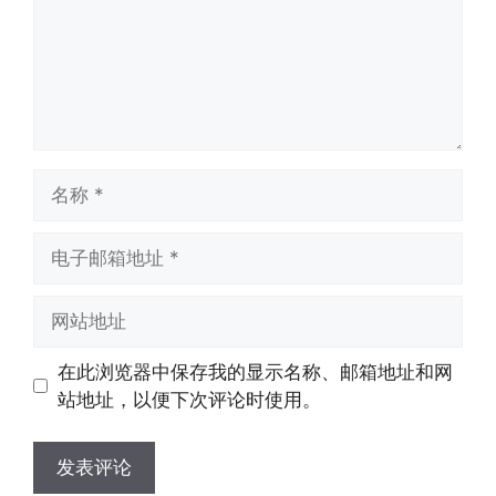
名
称
电
子
邮
网
箱
站
地
地
在此浏览器中保存我的显示名称、邮箱地址和网
址
址
站地址，以便下次评论时使用。