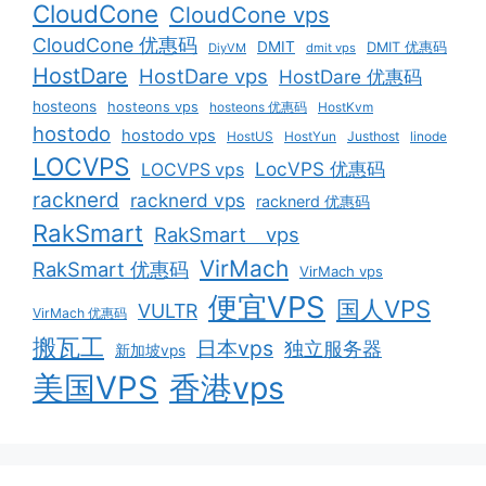
CloudCone
CloudCone vps
CloudCone 优惠码
DMIT
DMIT 优惠码
DiyVM
dmit vps
HostDare
HostDare vps
HostDare 优惠码
hosteons
hosteons vps
hosteons 优惠码
HostKvm
hostodo
hostodo vps
HostUS
HostYun
Justhost
linode
LOCVPS
LocVPS 优惠码
LOCVPS vps
racknerd
racknerd vps
racknerd 优惠码
RakSmart
RakSmart vps
VirMach
RakSmart 优惠码
VirMach vps
便宜VPS
国人VPS
VULTR
VirMach 优惠码
搬瓦工
日本vps
独立服务器
新加坡vps
美国VPS
香港vps