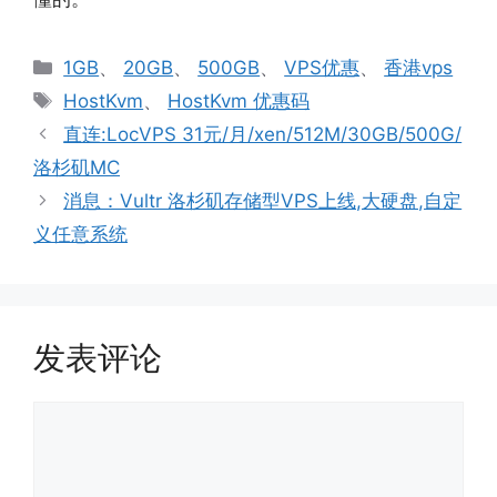
分
1GB
、
20GB
、
500GB
、
VPS优惠
、
香港vps
类
标
HostKvm
、
HostKvm 优惠码
签
直连:LocVPS 31元/月/xen/512M/30GB/500G/
洛杉矶MC
消息：Vultr 洛杉矶存储型VPS上线,大硬盘,自定
义任意系统
发表评论
评
论