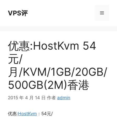
跳
至
VPS评
菜
内
容
单
优惠:HostKvm 54
元/
月/KVM/1GB/20GB/
500GB(2M)香港
2015 年 4 月 14 日
作者
admin
优惠:
HostKvm
：54元/