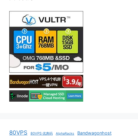
80VPS
Bandwagonhost
80VPS 优惠码
AlphaRacks