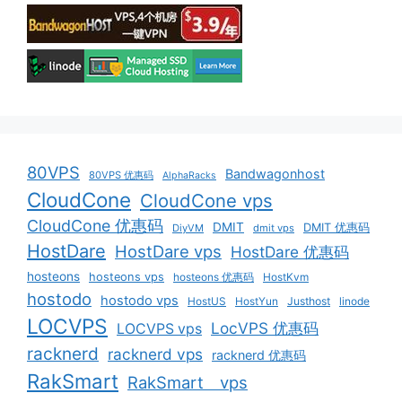
80VPS
Bandwagonhost
80VPS 优惠码
AlphaRacks
CloudCone
CloudCone vps
CloudCone 优惠码
DMIT
DMIT 优惠码
DiyVM
dmit vps
HostDare
HostDare vps
HostDare 优惠码
hosteons
hosteons vps
hosteons 优惠码
HostKvm
hostodo
hostodo vps
HostUS
HostYun
Justhost
linode
LOCVPS
LocVPS 优惠码
LOCVPS vps
racknerd
racknerd vps
racknerd 优惠码
RakSmart
RakSmart vps