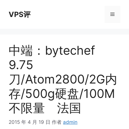
跳
至
VPS评
菜
内
容
单
中端：bytechef
9.75
刀/Atom2800/2G内
存/500g硬盘/100M
不限量 法国
2015 年 4 月 19 日
作者
admin