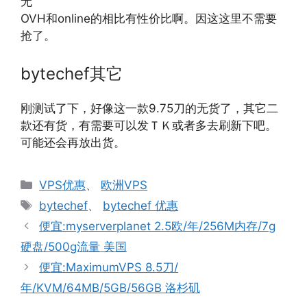
无
OVH和online的相比有性价比啊。因这这里不需要
抢了。
bytechef其它
刚测试了下，好像这一款9.75刀的无货了，其它二
款还有货，有需要可以发ＴＫ或者多去刷新下吧。
可能还会再放出货。
分
VPS优惠
、
欧洲VPS
类
标
bytechef
、
bytechef 优惠
签
便宜:myserverplanet 2.5欧/年/256M内存/7g
硬盘/500g流量 美国
便宜:MaximumVPS 8.5刀/
年/KVM/64MB/5GB/56GB 洛杉矶