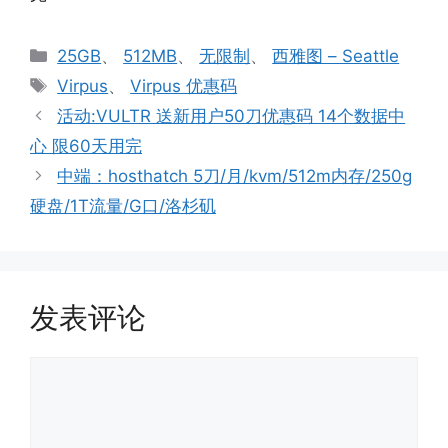
分
25GB
、
512MB
、
无限制
、
西雅图 – Seattle
类
标
Virpus
、
Virpus 优惠码
签
活动:VULTR 送新用户50刀优惠码 14个数据中
心 限60天用完
中端：hosthatch 5刀/月/kvm/512m内存/250g
硬盘/1T流量/G口/洛杉矶
发表评论
评
论