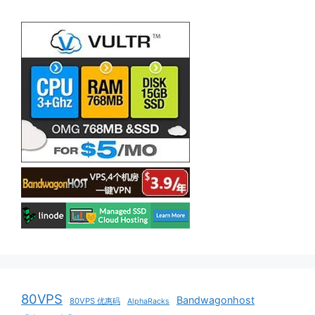
80VPS
Bandwagonhost
80VPS 优惠码
AlphaRacks