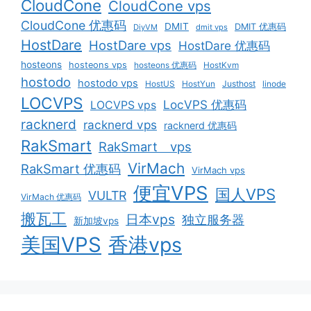
CloudCone
CloudCone vps
CloudCone 优惠码
DMIT
DMIT 优惠码
DiyVM
dmit vps
HostDare
HostDare vps
HostDare 优惠码
hosteons
hosteons vps
hosteons 优惠码
HostKvm
hostodo
hostodo vps
HostUS
HostYun
Justhost
linode
LOCVPS
LocVPS 优惠码
LOCVPS vps
racknerd
racknerd vps
racknerd 优惠码
RakSmart
RakSmart vps
VirMach
RakSmart 优惠码
VirMach vps
便宜VPS
国人VPS
VULTR
VirMach 优惠码
搬瓦工
日本vps
独立服务器
新加坡vps
美国VPS
香港vps