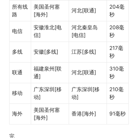
所有线
美国圣何塞
204毫
河北[联通]
路
[海外]
秒
安徽淮北[电
河北秦皇岛
208毫
电信
信]
[电信]
秒
217毫
多线
安徽[多线]
江苏[多线]
秒
福建泉州[联
310毫
联通
河北[联通]
通]
秒
广东深圳[移
广东深圳[移
210毫
移动
动]
动]
秒
美国圣何塞
海外
香港[海外]
91毫秒
[海外]
完