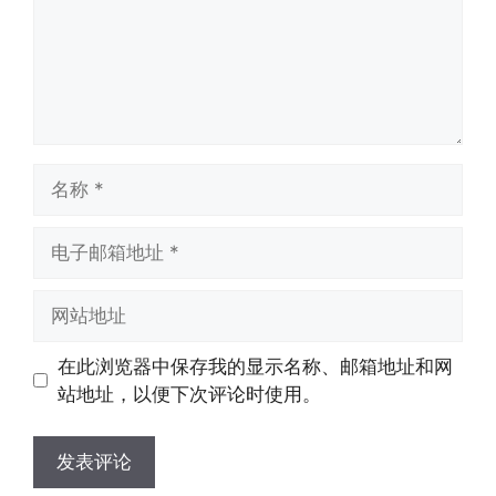
名
称
电
子
邮
网
箱
站
地
地
在此浏览器中保存我的显示名称、邮箱地址和网
址
址
站地址，以便下次评论时使用。