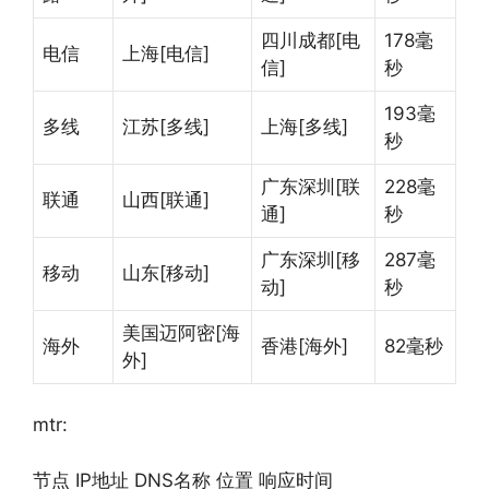
四川成都[电
178毫
电信
上海[电信]
信]
秒
193毫
多线
江苏[多线]
上海[多线]
秒
广东深圳[联
228毫
联通
山西[联通]
通]
秒
广东深圳[移
287毫
移动
山东[移动]
动]
秒
美国迈阿密[海
海外
香港[海外]
82毫秒
外]
mtr:
节点 IP地址 DNS名称 位置 响应时间