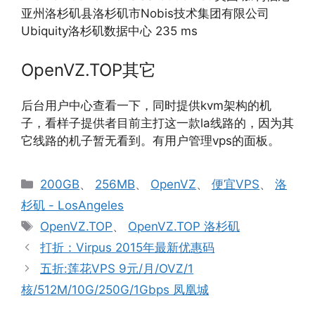
亚州洛杉矶县洛杉矶市Nobis技术集团有限公司
Ubiquity洛杉矶数据中心 235 ms
OpenVZ.TOP其它
后台用户中心查看一下，同时提供kvm架构的机
子，看样子提供者目前主打这一款la线路的，因为其
它线路的机子暂无看到。有用户管理vps的面板。
分
200GB
、
256MB
、
OpenVZ
、
便宜VPS
、
洛
类
杉矶 - LosAngeles
标
OpenVZ.TOP
、
OpenVZ.TOP 洛杉矶
签
打折：Virpus 2015年最新优惠码
五折:莲花VPS 9元/月/OVZ/1
核/512M/10G/250G/1Gbps 凤凰城