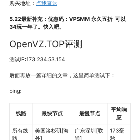
购买地址：
点我直达
5.22最新补充：优惠码：VPSMM 永久五折 可以
34玩一年了。快入吧。
OpenVZ.TOP评测
测试IP:173.234.53.154
后面再放一篇详细的文章，这里简单测试下：
ping:
平均响
线路
最快节点
最慢节点
应
所有线
美国洛杉矶[海
广东深圳[联
173毫
路
外]
通]
秒