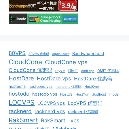
80VPS
Bandwagonhost
80VPS 优惠码
AlphaRacks
CloudCone
CloudCone vps
CloudCone 优惠码
DMIT
DMIT 优惠码
DiyVM
dmit vps
HostDare
HostDare vps
HostDare 优惠码
hosteons
hosteons vps
hosteons 优惠码
HostKvm
hostodo
hostodo vps
HostUS
HostYun
Justhost
linode
LOCVPS
LocVPS 优惠码
LOCVPS vps
racknerd
racknerd vps
racknerd 优惠码
RakSmart
RakSmart vps