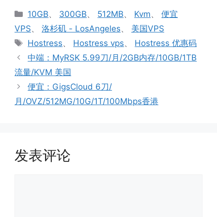
分
10GB
、
300GB
、
512MB
、
Kvm
、
便宜
类
VPS
、
洛杉矶 - LosAngeles
、
美国VPS
标
Hostress
、
Hostress vps
、
Hostress 优惠码
签
中端：MyRSK 5.99刀/月/2GB内存/10GB/1TB
流量/KVM 美国
便宜：GigsCloud 6刀/
月/OVZ/512MG/10G/1T/100Mbps香港
发表评论
评
论