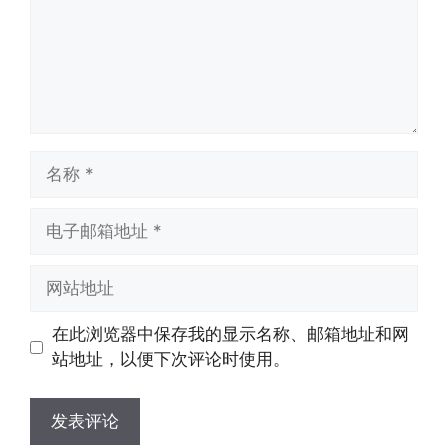
名
称
电
子
邮
网
箱
站
地
地
在此浏览器中保存我的显示名称、邮箱地址和网
址
址
站地址，以便下次评论时使用。