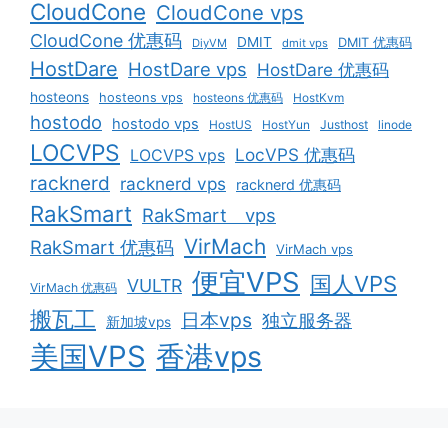
CloudCone
CloudCone vps
CloudCone 优惠码
DMIT
DMIT 优惠码
DiyVM
dmit vps
HostDare
HostDare vps
HostDare 优惠码
hosteons
hosteons vps
hosteons 优惠码
HostKvm
hostodo
hostodo vps
HostUS
HostYun
Justhost
linode
LOCVPS
LocVPS 优惠码
LOCVPS vps
racknerd
racknerd vps
racknerd 优惠码
RakSmart
RakSmart vps
VirMach
RakSmart 优惠码
VirMach vps
便宜VPS
国人VPS
VULTR
VirMach 优惠码
搬瓦工
日本vps
独立服务器
新加坡vps
美国VPS
香港vps