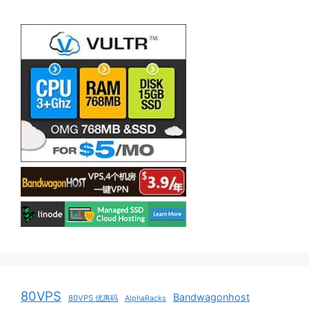
80VPS
Bandwagonhost
80VPS 优惠码
AlphaRacks