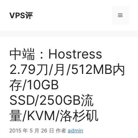
跳
至
VPS评
菜
内
容
单
中端：Hostress
2.79刀/月/512MB内
存/10GB
SSD/250GB流
量/KVM/洛杉矶
2015 年 5 月 26 日
作者
admin