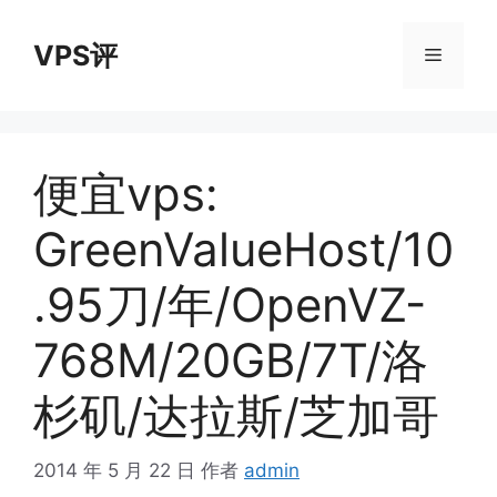
跳
至
VPS评
菜
内
容
单
便宜vps:
GreenValueHost/10
.95刀/年/OpenVZ-
768M/20GB/7T/洛
杉矶/达拉斯/芝加哥
2014 年 5 月 22 日
作者
admin