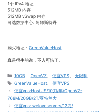
1个 IPv4 地址
512MB 内存
512MB vSwap 内存
可选数据中心: 阿姆斯特丹
购买地址：
GreenValueHost
真是很牛的说，不入可惜了。
分
10GB
、
OpenVZ
、
便宜VPS
、
无限制
类
标
GreenValueHost
、
便宜VPS
签
便宜vps:HostUS/10刀/年/OpenVZ-
768M/20GB/2T/亚特兰大
便宜vps: weloveservers/12刀/