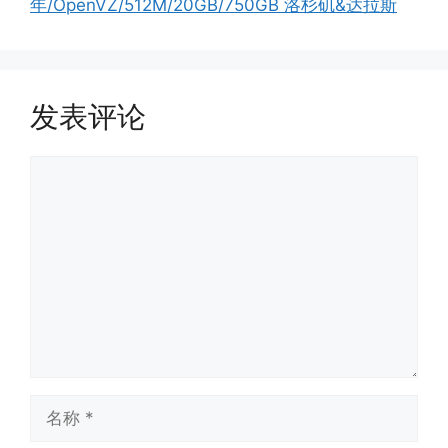
年/OpenVZ/512M/20GB/750GB 洛杉矶&达拉斯
发表评论
评
论
名
称