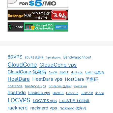
80VPS
Bandwagonhost
80VPS 优惠码
AlphaRacks
CloudCone
CloudCone vps
CloudCone 优惠码
DMIT
DMIT 优惠码
DiyVM
dmit vps
HostDare
HostDare vps
HostDare 优惠码
hosteons
hosteons vps
hosteons 优惠码
HostKvm
hostodo
hostodo vps
HostUS
HostYun
Justhost
linode
LOCVPS
LocVPS 优惠码
LOCVPS vps
racknerd
racknerd vps
racknerd 优惠码