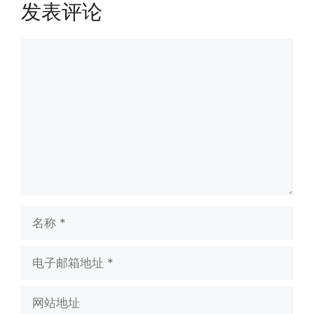
发表评论
评
论
名
称
电
子
邮
网
箱
站