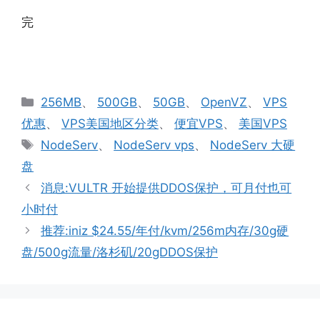
完
分
256MB
、
500GB
、
50GB
、
OpenVZ
、
VPS
类
优惠
、
VPS美国地区分类
、
便宜VPS
、
美国VPS
标
NodeServ
、
NodeServ vps
、
NodeServ 大硬
签
盘
消息:VULTR 开始提供DDOS保护，可月付也可
小时付
推荐:iniz $24.55/年付/kvm/256m内存/30g硬
盘/500g流量/洛杉矶/20gDDOS保护