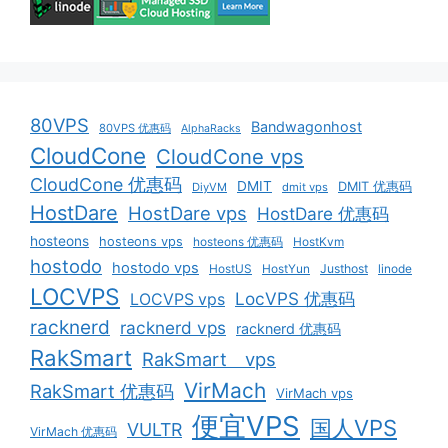
80VPS
Bandwagonhost
80VPS 优惠码
AlphaRacks
CloudCone
CloudCone vps
CloudCone 优惠码
DMIT
DMIT 优惠码
DiyVM
dmit vps
HostDare
HostDare vps
HostDare 优惠码
hosteons
hosteons vps
hosteons 优惠码
HostKvm
hostodo
hostodo vps
HostUS
HostYun
Justhost
linode
LOCVPS
LocVPS 优惠码
LOCVPS vps
racknerd
racknerd vps
racknerd 优惠码
RakSmart
RakSmart vps
VirMach
RakSmart 优惠码
VirMach vps
便宜VPS
国人VPS
VULTR
VirMach 优惠码