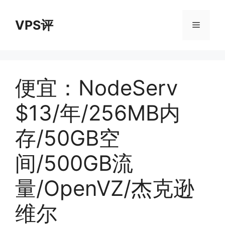
跳
至
VPS评
菜
内
容
单
便宜：NodeServ
$13/年/256MB内
存/50GB空
间/500GB流
量/OpenVZ/杰克逊
维尔