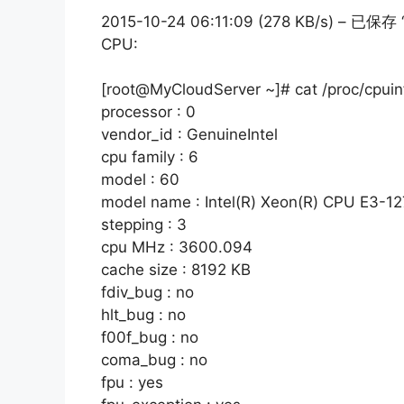
2015-10-24 06:11:09 (278 KB/s) – 已保存 “s
CPU:
[root@MyCloudServer ~]# cat /proc/cpuin
processor : 0
vendor_id : GenuineIntel
cpu family : 6
model : 60
model name : Intel(R) Xeon(R) CPU E3-
stepping : 3
cpu MHz : 3600.094
cache size : 8192 KB
fdiv_bug : no
hlt_bug : no
f00f_bug : no
coma_bug : no
fpu : yes