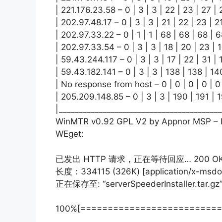
| 221.176.23.58 – 0 | 3 | 3 | 22 | 23 | 27 | 
| 202.97.48.17 – 0 | 3 | 3 | 21 | 22 | 23 | 21
| 202.97.33.22 – 0 | 1 | 1 | 68 | 68 | 68 | 6
| 202.97.33.54 – 0 | 3 | 3 | 18 | 20 | 23 | 1
| 59.43.244.117 – 0 | 3 | 3 | 17 | 22 | 31 | 
| 59.43.182.141 – 0 | 3 | 3 | 138 | 138 | 14
| No response from host – 0 | 0 | 0 | 0 | 0 
| 205.209.148.85 – 0 | 3 | 3 | 190 | 191 | 
|_________________________________________
WinMTR v0.92 GPL V2 by Appnor MSP – F
WEget:
已发出 HTTP 请求，正在等待回应… 200 O
长度：334115 (326K) [application/x-msdo
正在保存至: “serverSpeederInstaller.tar.gz
100%[=============================