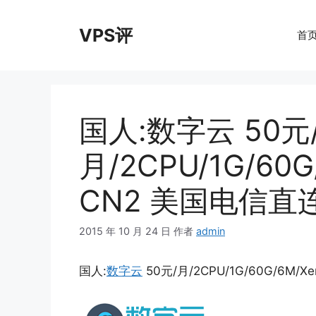
跳
至
VPS评
首
内
容
国人:数字云 50元
月/2CPU/1G/60
CN2 美国电信直
2015 年 10 月 24 日
作者
admin
国人:
数字云
50元/月/2CPU/1G/60G/6M