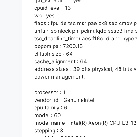
fpu_exception : yes
cpuid level : 13
wp : yes
flags : fpu de tsc msr pae cx8 sep cmov p
unfair_spinlock pni pclmulqdq ssse3 fma
tsc_deadline_timer aes f16c rdrand hyper
bogomips : 7200.18
clflush size : 64
cache_alignment : 64
address sizes : 39 bits physical, 48 bits v
power management:
processor : 1
vendor_id : GenuineIntel
cpu family : 6
model : 60
model name : Intel(R) Xeon(R) CPU E3-
stepping : 3