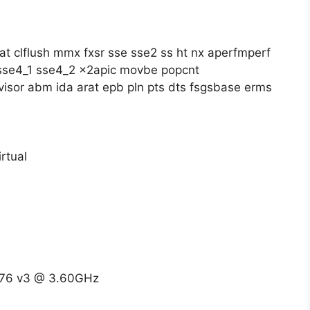
at clflush mmx fxsr sse sse2 ss ht nx aperfmperf
 sse4_1 sse4_2 x2apic movbe popcnt
visor abm ida arat epb pln pts dts fsgsbase erms
irtual
1276 v3 @ 3.60GHz