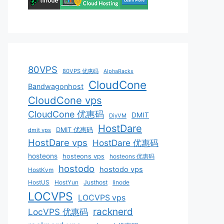
80VPS
80VPS 优惠码
AlphaRacks
CloudCone
Bandwagonhost
CloudCone vps
CloudCone 优惠码
DMIT
DiyVM
HostDare
DMIT 优惠码
dmit vps
HostDare vps
HostDare 优惠码
hosteons
hosteons vps
hosteons 优惠码
hostodo
hostodo vps
HostKvm
HostUS
HostYun
Justhost
linode
LOCVPS
LOCVPS vps
racknerd
LocVPS 优惠码