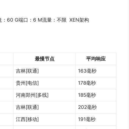
盘：60 G端口：6 M流量：不限 XEN架构
最慢节点
平均响应
吉林[联通]
163毫秒
贵州[电信]
178毫秒
河南郑州[多线]
185毫秒
吉林[联通]
202毫秒
江西[移动]
191毫秒