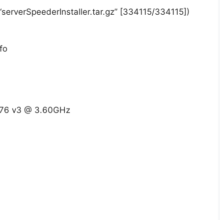
erverSpeederInstaller.tar.gz” [334115/334115])
fo
1276 v3 @ 3.60GHz