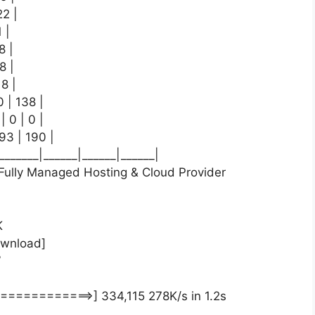
22 |
 |
8 |
8 |
18 |
0 | 138 |
| 0 | 0 |
193 | 190 |
_______|______|______|______|
ully Managed Hosting & Cloud Provider
K
wnload]
”
=========>] 334,115 278K/s in 1.2s