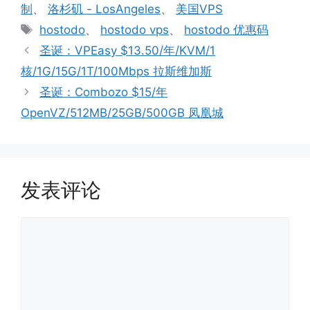
类
制
、
洛杉矶 - LosAngeles
、
美国VPS
标
hostodo
、
hostodo vps
、
hostodo 优惠码
签
圣诞：VPEasy $13.50/年/KVM/1
核/1G/15G/1T/100Mbps 拉斯维加斯
圣诞：Combozo $15/年
OpenVZ/512MB/25GB/500GB 凤凰城
发表评论
评
论