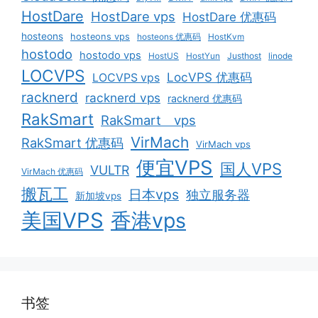
HostDare
HostDare vps
HostDare 优惠码
hosteons
hosteons vps
hosteons 优惠码
HostKvm
hostodo
hostodo vps
HostUS
HostYun
Justhost
linode
LOCVPS
LocVPS 优惠码
LOCVPS vps
racknerd
racknerd vps
racknerd 优惠码
RakSmart
RakSmart vps
VirMach
RakSmart 优惠码
VirMach vps
便宜VPS
国人VPS
VULTR
VirMach 优惠码
搬瓦工
日本vps
独立服务器
新加坡vps
美国VPS
香港vps
书签