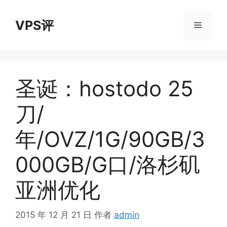
跳
至
VPS评
菜
内
容
单
圣诞：hostodo 25
刀/
年/OVZ/1G/90GB/3
000GB/G口/洛杉矶
亚洲优化
2015 年 12 月 21 日
作者
admin