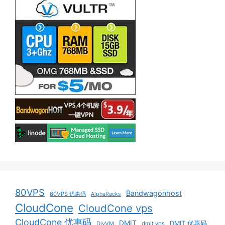
80VPS
Bandwagonhost
80VPS 优惠码
AlphaRacks
CloudCone
CloudCone vps
CloudCone 优惠码
DMIT
DMIT 优惠码
DiyVM
dmit vps