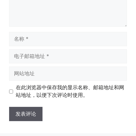
名
称
电
子
邮
网
箱
站
地
地
在此浏览器中保存我的显示名称、邮箱地址和网
址
址
站地址，以便下次评论时使用。