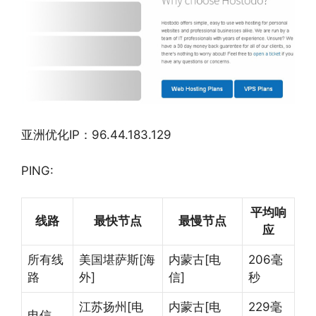
亚洲优化IP：96.44.183.129
PING:
平均响
线路
最快节点
最慢节点
应
所有线
美国堪萨斯[海
内蒙古[电
206毫
路
外]
信]
秒
江苏扬州[电
内蒙古[电
229毫
电信