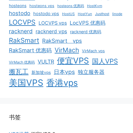
hosteons
hosteons vps
hosteons 优惠码
HostKvm
hostodo
hostodo vps
HostUS
HostYun
Justhost
linode
LOCVPS
LocVPS 优惠码
LOCVPS vps
racknerd
racknerd vps
racknerd 优惠码
RakSmart
RakSmart vps
VirMach
RakSmart 优惠码
VirMach vps
便宜VPS
国人VPS
VULTR
VirMach 优惠码
搬瓦工
日本vps
独立服务器
新加坡vps
美国VPS
香港vps
书签