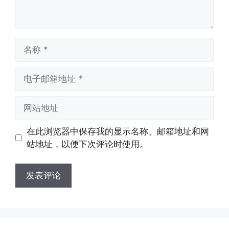
名
称
电
子
邮
网
箱
站
地
地
在此浏览器中保存我的显示名称、邮箱地址和网
址
址
站地址，以便下次评论时使用。