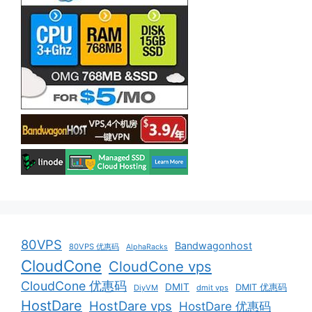
80VPS
Bandwagonhost
80VPS 优惠码
AlphaRacks
CloudCone
CloudCone vps
CloudCone 优惠码
DMIT
DMIT 优惠码
DiyVM
dmit vps
HostDare
HostDare vps
HostDare 优惠码