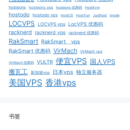
hosteons
hosteons vps
hosteons 优惠码
HostKvm
hostodo
hostodo vps
HostUS
HostYun
Justhost
linode
LOCVPS
LocVPS 优惠码
LOCVPS vps
racknerd
racknerd vps
racknerd 优惠码
RakSmart
RakSmart vps
VirMach
RakSmart 优惠码
VirMach vps
便宜VPS
国人VPS
VULTR
VirMach 优惠码
搬瓦工
日本vps
独立服务器
新加坡vps
美国VPS
香港vps
书签