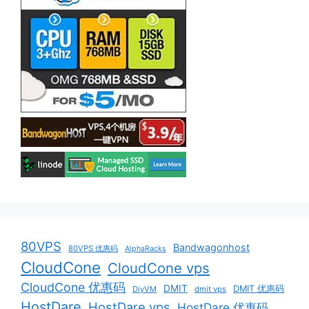
80VPS
Bandwagonhost
80VPS 优惠码
AlphaRacks
CloudCone
CloudCone vps
CloudCone 优惠码
DMIT
DMIT 优惠码
DiyVM
dmit vps
HostDare
HostDare vps
HostDare 优惠码