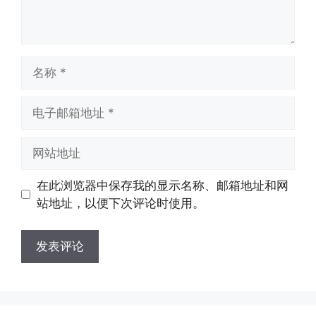
名
称
电
子
邮
网
箱
站
地
地
在此浏览器中保存我的显示名称、邮箱地址和网
址
址
站地址，以便下次评论时使用。