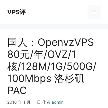
跳
至
VPS评
菜
内
容
单
国人：OpenvzVPS
80元/年/OVZ/1
核/128M/1G/500G/
100Mbps 洛杉矶
PAC
2016 年 1 月 11 日
作者
admin