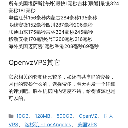
所有美国堪萨斯[海外]最快1毫秒吉林[联通]最慢324
毫秒181毫秒
电信江苏156毫秒内蒙古284毫秒195毫秒
多线安徽152毫秒四川287毫秒206毫秒
联通山东175毫秒吉林324毫秒245毫秒
移动安徽170毫秒浙江260毫秒216毫秒
海外美国迈阿密1毫秒香港208毫秒69毫秒
OpenvzVPS其它
它家相关的套餐还比较多，如还有共享IP的套餐，
月付的套餐什么的，选择蛮多，明天再发一个详细
的评测吧。胜在机房国内速度不错，给得资源也是
可以的。
分
10GB
、
128MB
、
500GB
、
OpenVZ
、
国人
类
VPS
、
洛杉矶 - LosAngeles
、
美国VPS