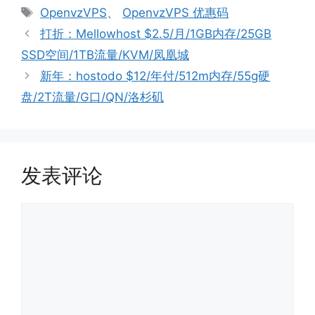
标
OpenvzVPS
、
OpenvzVPS 优惠码
签
打折：Mellowhost $2.5/月/1GB内存/25GB
SSD空间/1TB流量/KVM/凤凰城
新年：hostodo $12/年付/512m内存/55g硬
盘/2T流量/G口/QN/洛杉矶
发表评论
评
论