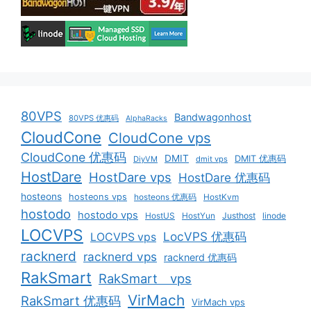
80VPS
Bandwagonhost
80VPS 优惠码
AlphaRacks
CloudCone
CloudCone vps
CloudCone 优惠码
DMIT
DMIT 优惠码
DiyVM
dmit vps
HostDare
HostDare vps
HostDare 优惠码
hosteons
hosteons vps
hosteons 优惠码
HostKvm
hostodo
hostodo vps
HostUS
HostYun
Justhost
linode
LOCVPS
LocVPS 优惠码
LOCVPS vps
racknerd
racknerd vps
racknerd 优惠码
RakSmart
RakSmart vps
VirMach
RakSmart 优惠码
VirMach vps