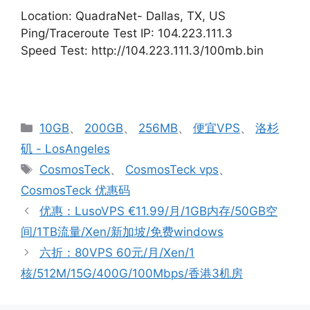
Location: QuadraNet- Dallas, TX, US
Ping/Traceroute Test IP: 104.223.111.3
Speed Test: http://104.223.111.3/100mb.bin
分
10GB
、
200GB
、
256MB
、
便宜VPS
、
洛杉
类
矶 - LosAngeles
标
CosmosTeck
、
CosmosTeck vps
、
签
CosmosTeck 优惠码
优惠：LusoVPS €11.99/月/1GB内存/50GB空
间/1TB流量/Xen/新加坡/免费windows
六折：80VPS 60元/月/Xen/1
核/512M/15G/400G/100Mbps/香港3机房