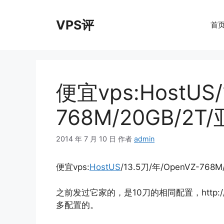
跳
至
VPS评
首
内
容
便宜vps:HostUS/
768M/20GB/2
2014 年 7 月 10 日
作者
admin
便宜vps:
HostUS
/13.5刀/年/OpenVZ-768M
之前发过它家的，是10刀的相同配置，http://v
多配置的。