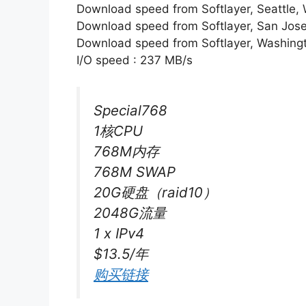
Download speed from Softlayer, Seattle,
Download speed from Softlayer, San Jose
Download speed from Softlayer, Washing
I/O speed : 237 MB/s
Special768
1核CPU
768M内存
768M SWAP
20G硬盘（raid10）
2048G流量
1 x IPv4
$13.5/年
购买链接