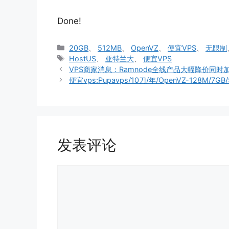
Done!
分
20GB
、
512MB
、
OpenVZ
、
便宜VPS
、
无限制
类
标
HostUS
、
亚特兰大
、
便宜VPS
签
VPS商家消息：Ramnode全线产品大幅降价同时
便宜vps:Pupavps/10刀/年/OpenVZ-128M/7G
发表评论
评
论