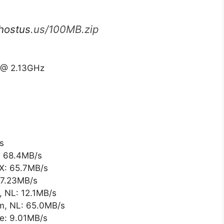
hostus
.us/100MB.zip
9 @ 2.13GHz
s
: 68.4MB/s
TX: 65.7MB/s
 7.23MB/s
, NL: 12.1MB/s
m, NL: 65.0MB/s
re: 9.01MB/s