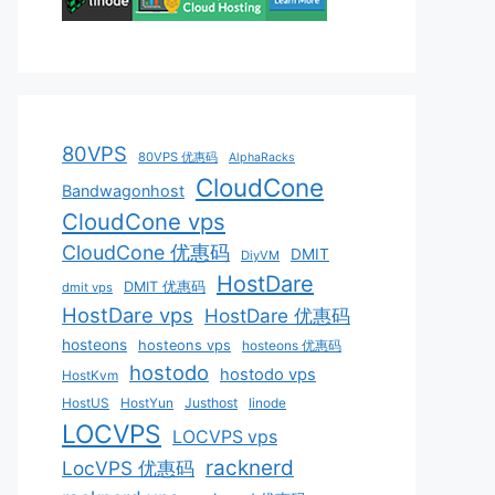
80VPS
80VPS 优惠码
AlphaRacks
CloudCone
Bandwagonhost
CloudCone vps
CloudCone 优惠码
DMIT
DiyVM
HostDare
DMIT 优惠码
dmit vps
HostDare vps
HostDare 优惠码
hosteons
hosteons vps
hosteons 优惠码
hostodo
hostodo vps
HostKvm
HostUS
HostYun
Justhost
linode
LOCVPS
LOCVPS vps
racknerd
LocVPS 优惠码