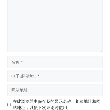
评
论
名
称
电
子
邮
网
箱
站
地
地
在此浏览器中保存我的显示名称、邮箱地址和网
址
址
站地址，以便下次评论时使用。