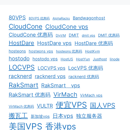
80VPS
Bandwagonhost
80VPS 优惠码
AlphaRacks
CloudCone
CloudCone vps
CloudCone 优惠码
DMIT
DMIT 优惠码
DiyVM
dmit vps
HostDare
HostDare vps
HostDare 优惠码
hosteons
hosteons vps
hosteons 优惠码
HostKvm
hostodo
hostodo vps
HostUS
HostYun
Justhost
linode
LOCVPS
LocVPS 优惠码
LOCVPS vps
racknerd
racknerd vps
racknerd 优惠码
RakSmart
RakSmart vps
VirMach
RakSmart 优惠码
VirMach vps
便宜VPS
国人VPS
VULTR
VirMach 优惠码
搬瓦工
日本vps
独立服务器
新加坡vps
美国VPS
香港vps