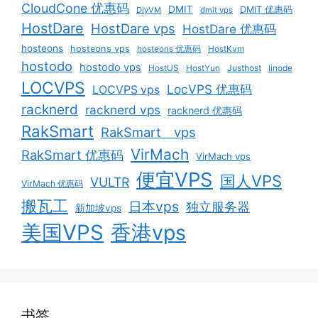
CloudCone 优惠码
DMIT
DMIT 优惠码
DiyVM
dmit vps
HostDare
HostDare vps
HostDare 优惠码
hosteons
hosteons vps
hosteons 优惠码
HostKvm
hostodo
hostodo vps
HostUS
HostYun
Justhost
linode
LOCVPS
LocVPS 优惠码
LOCVPS vps
racknerd
racknerd vps
racknerd 优惠码
RakSmart
RakSmart vps
VirMach
RakSmart 优惠码
VirMach vps
便宜VPS
国人VPS
VULTR
VirMach 优惠码
搬瓦工
日本vps
独立服务器
新加坡vps
美国VPS
香港vps
书签