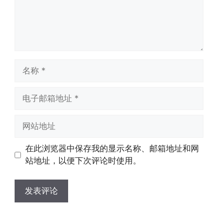
名
称
电
子
邮
网
箱
站
地
地
在此浏览器中保存我的显示名称、邮箱地址和网
址
址
站地址，以便下次评论时使用。