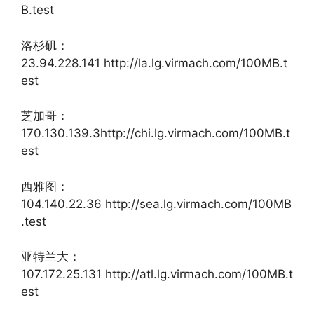
B.test
洛杉矶：
23.94.228.141 http://la.lg.virmach.com/100MB.t
est
芝加哥：
170.130.139.3http://chi.lg.virmach.com/100MB.t
est
西雅图：
104.140.22.36 http://sea.lg.virmach.com/100MB
.test
亚特兰大：
107.172.25.131 http://atl.lg.virmach.com/100MB.t
est