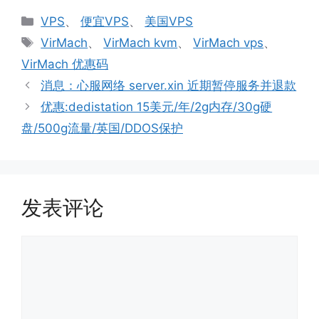
分
VPS
、
便宜VPS
、
美国VPS
类
标
VirMach
、
VirMach kvm
、
VirMach vps
、
签
VirMach 优惠码
消息：心服网络 server.xin 近期暂停服务并退款
优惠:dedistation 15美元/年/2g内存/30g硬
盘/500g流量/英国/DDOS保护
发表评论
评
论