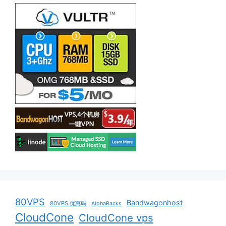
80VPS
Bandwagonhost
80VPS 优惠码
AlphaRacks
CloudCone
CloudCone vps