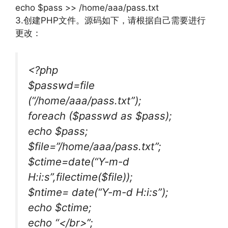
echo $pass >> /home/aaa/pass.txt
3.创建PHP文件。源码如下，请根据自己需要进行
更改：
<?php
$passwd=file
(“/home/aaa/pass.txt”);
foreach ($passwd as $pass);
echo $pass;
$file=”/home/aaa/pass.txt”;
$ctime=date(“Y-m-d
H:i:s”,filectime($file));
$ntime= date(“Y-m-d H:i:s”);
echo $ctime;
echo “</br>”;