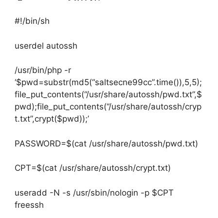
#!/bin/sh
userdel autossh
/usr/bin/php -r
‘$pwd=substr(md5(“saltsecne99cc”.time()),5,5);
file_put_contents(“/usr/share/autossh/pwd.txt”,$
pwd);file_put_contents(“/usr/share/autossh/cryp
t.txt”,crypt($pwd));’
PASSWORD=$(cat /usr/share/autossh/pwd.txt)
CPT=$(cat /usr/share/autossh/crypt.txt)
useradd -N -s /usr/sbin/nologin -p $CPT
freessh