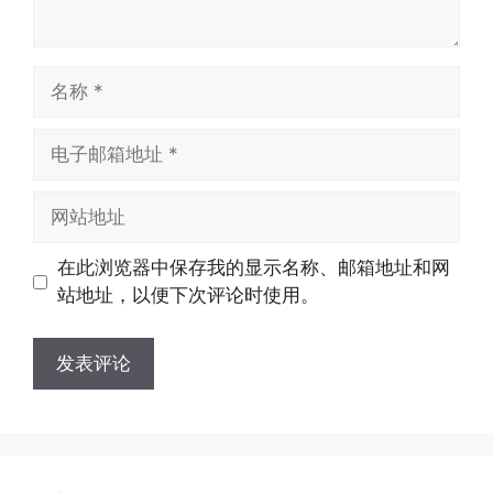
名
称
电
子
邮
网
箱
站
地
地
在此浏览器中保存我的显示名称、邮箱地址和网
址
址
站地址，以便下次评论时使用。