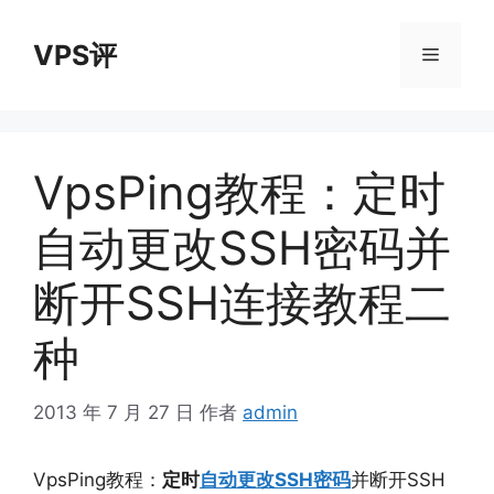
跳
至
VPS评
菜
内
容
单
VpsPing教程：定时
自动更改SSH密码并
断开SSH连接教程二
种
2013 年 7 月 27 日
作者
admin
VpsPing教程：
定时
自动更改SSH密码
并断开SSH