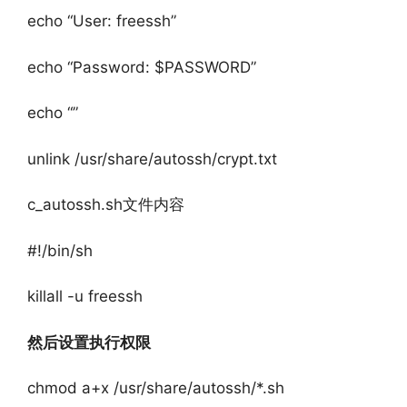
echo “User: freessh”
echo “Password: $PASSWORD”
echo “”
unlink /usr/share/autossh/crypt.txt
c_autossh.sh文件内容
#!/bin/sh
killall -u freessh
然后设置执行权限
chmod a+x /usr/share/autossh/*.sh