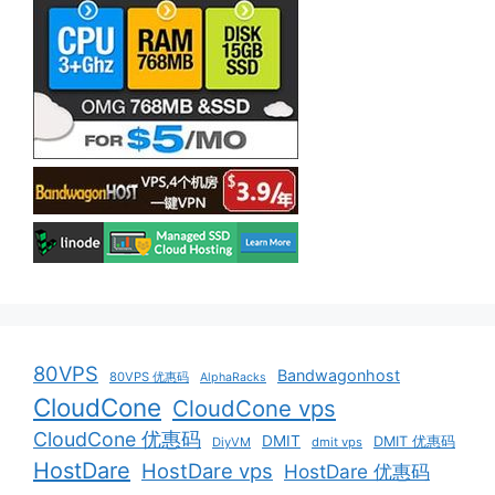
80VPS
Bandwagonhost
80VPS 优惠码
AlphaRacks
CloudCone
CloudCone vps
CloudCone 优惠码
DMIT
DMIT 优惠码
DiyVM
dmit vps
HostDare
HostDare vps
HostDare 优惠码