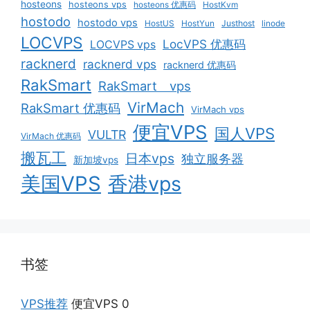
hosteons
hosteons vps
hosteons 优惠码
HostKvm
hostodo
hostodo vps
HostUS
HostYun
Justhost
linode
LOCVPS
LocVPS 优惠码
LOCVPS vps
racknerd
racknerd vps
racknerd 优惠码
RakSmart
RakSmart vps
VirMach
RakSmart 优惠码
VirMach vps
便宜VPS
国人VPS
VULTR
VirMach 优惠码
搬瓦工
日本vps
独立服务器
新加坡vps
美国VPS
香港vps
书签
VPS推荐
便宜VPS 0