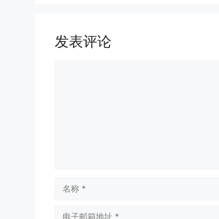
发表评论
评
论
名
称
电