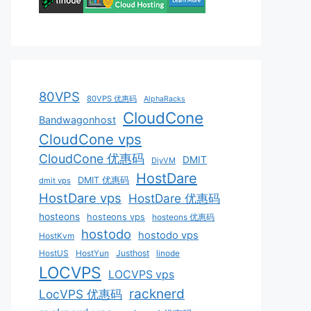
80VPS
80VPS 优惠码
AlphaRacks
CloudCone
Bandwagonhost
CloudCone vps
CloudCone 优惠码
DMIT
DiyVM
HostDare
DMIT 优惠码
dmit vps
HostDare vps
HostDare 优惠码
hosteons
hosteons vps
hosteons 优惠码
hostodo
hostodo vps
HostKvm
HostUS
HostYun
Justhost
linode
LOCVPS
LOCVPS vps
racknerd
LocVPS 优惠码