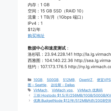
内存：1 GB
空间：15 GB SSD（RAID 10）
流量：1 TB/月（1Gbps 端口）
IPv4：1
$12/年
购买地址
数据中心和速度测试
：
洛杉矶：23.94.228.141 http://la.lg.virmac
西雅图：104.140.22.36 http://sea.lg.virma
纽约：107.173.176.5 http://ny.lg.virmach.
分
10GB
、
500GB
、
512MB
、
OpenVZ
、
便宜VPS
类
图 – Seattle
、
达拉斯 - Dallas
标
VirMach
、
VirMach vps
、
VirMach 优惠码
签
三折:Hostodo $1.5/月/256MB/10GB/500GB/
优惠:BudgetNode $12/年/512MB内存/20GB