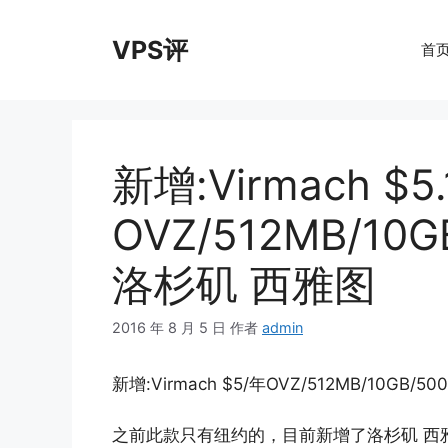
跳
至
VPS评
首
内
容
新增:Virmach $5.
OVZ/512MB/10
洛杉矶 西雅图
2016 年 8 月 5 日
作者
admin
新增:Virmach $5/年OVZ/512MB/10GB/
之前此款只有纽约的，目前新增了洛杉矶 西