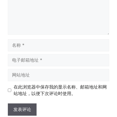
名
称
电
子
邮
网
箱
站
地
地
在此浏览器中保存我的显示名称、邮箱地址和网
址
址
站地址，以便下次评论时使用。