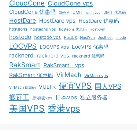
CloudCone
CloudCone vps
CloudCone 优惠码
DMIT
DMIT 优惠码
DiyVM
dmit vps
HostDare
HostDare vps
HostDare 优惠码
hosteons
hosteons vps
hosteons 优惠码
HostKvm
hostodo
hostodo vps
HostUS
HostYun
Justhost
linode
LOCVPS
LocVPS 优惠码
LOCVPS vps
racknerd
racknerd vps
racknerd 优惠码
RakSmart
RakSmart vps
VirMach
RakSmart 优惠码
VirMach vps
便宜VPS
国人VPS
VULTR
VirMach 优惠码
搬瓦工
日本vps
独立服务器
新加坡vps
美国VPS
香港vps