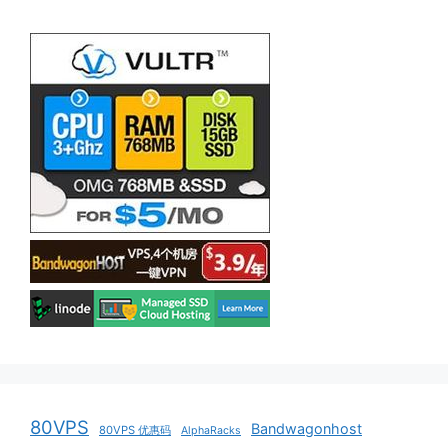
80VPS
Bandwagonhost
80VPS 优惠码
AlphaRacks