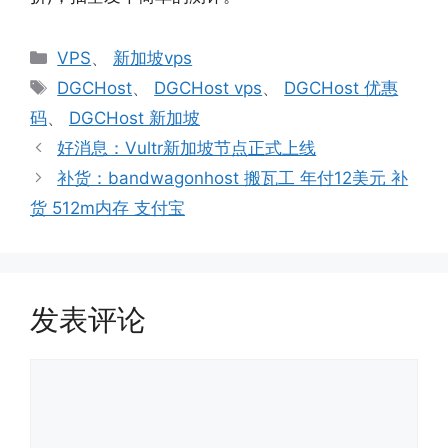
分
VPS
、
新加坡vps
类
标
DGCHost
、
DGCHost vps
、
DGCHost 优惠
签
码
、
DGCHost 新加坡
好消息：Vultr新加坡节点正式上线
补货：bandwagonhost 搬瓦工 年付12美元 补
货 512m内存 支付宝
发表评论
评
论