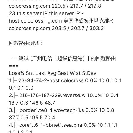
colocrossing.com 220.5 / 219.7 / 219.8
23 this server IP this server IP -
host.colocrossing.com 美国华盛顿州塔克维拉
colocrossing.com 303.5 / 302.7 / 303.3
回程路由测试：
===测试 [广州电信（超级信息港）] 的回程路由
===
Loss% Snt Last Avg Best Wrst StDev
1.|– 23-94-74-2-host.colocross 0.0% 10 0.1 0.1
0.1 0.1 0.0
2.|– 216-176-187-229.reverse.w 10.0% 10 0.4
16.7 0.3 146.6 48.7
3.|– border1.te8-4.wowtech-1.s 0.0% 10 0.8
37.7 0.5 195.5 70.4
4.|– core1.t6-1-bbnet1.sea.pna 0.0% 10 1.1 1.1
1.0 1.3 0.1