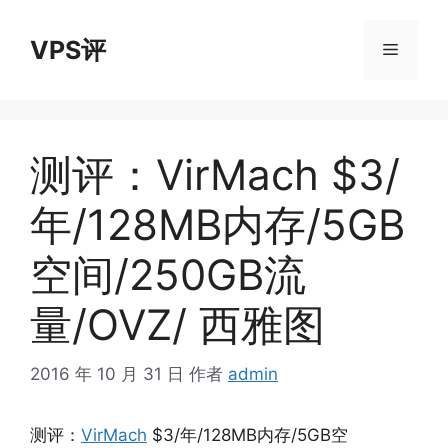
跳
至
VPS评
菜
内
容
单
测评：VirMach $3/
年/128MB内存/5GB
空间/250GB流
量/OVZ/ 西雅图
2016 年 10 月 31 日
作者
admin
测评：
VirMach
$3/年/128MB内存/5GB空