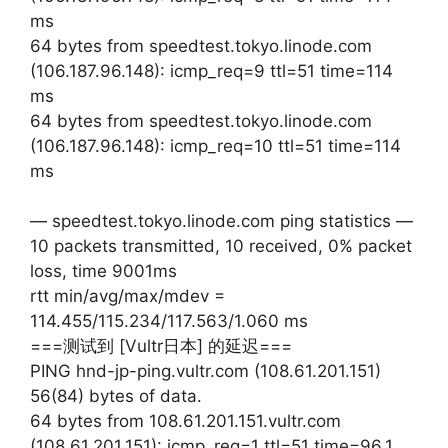
ms
64 bytes from speedtest.tokyo.linode.com
(106.187.96.148): icmp_req=9 ttl=51 time=114
ms
64 bytes from speedtest.tokyo.linode.com
(106.187.96.148): icmp_req=10 ttl=51 time=114
ms
— speedtest.tokyo.linode.com ping statistics —
10 packets transmitted, 10 received, 0% packet
loss, time 9001ms
rtt min/avg/max/mdev =
114.455/115.234/117.563/1.060 ms
===测试到 [Vultr日本] 的延迟===
PING hnd-jp-ping.vultr.com (108.61.201.151)
56(84) bytes of data.
64 bytes from 108.61.201.151.vultr.com
(108.61.201.151): icmp_req=1 ttl=51 time=96.1