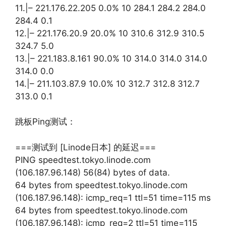
11.|– 221.176.22.205 0.0% 10 284.1 284.2 284.0
284.4 0.1
12.|– 221.176.20.9 20.0% 10 310.6 312.9 310.5
324.7 5.0
13.|– 221.183.8.161 90.0% 10 314.0 314.0 314.0
314.0 0.0
14.|– 211.103.87.9 10.0% 10 312.7 312.8 312.7
313.0 0.1
跳板Ping测试：
===测试到 [Linode日本] 的延迟===
PING speedtest.tokyo.linode.com
(106.187.96.148) 56(84) bytes of data.
64 bytes from speedtest.tokyo.linode.com
(106.187.96.148): icmp_req=1 ttl=51 time=115 ms
64 bytes from speedtest.tokyo.linode.com
(106.187.96.148): icmp_req=2 ttl=51 time=115