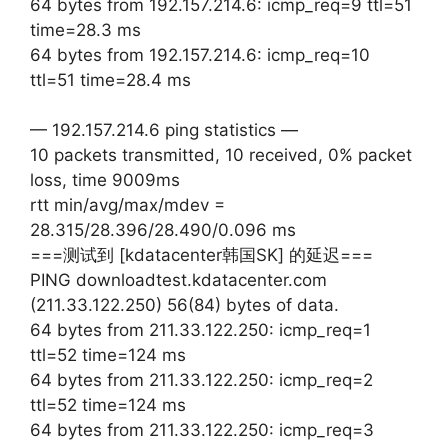
64 bytes from 192.157.214.6: icmp_req=9 ttl=51
time=28.3 ms
64 bytes from 192.157.214.6: icmp_req=10
ttl=51 time=28.4 ms
— 192.157.214.6 ping statistics —
10 packets transmitted, 10 received, 0% packet
loss, time 9009ms
rtt min/avg/max/mdev =
28.315/28.396/28.490/0.096 ms
===测试到 [kdatacenter韩国SK] 的延迟===
PING downloadtest.kdatacenter.com
(211.33.122.250) 56(84) bytes of data.
64 bytes from 211.33.122.250: icmp_req=1
ttl=52 time=124 ms
64 bytes from 211.33.122.250: icmp_req=2
ttl=52 time=124 ms
64 bytes from 211.33.122.250: icmp_req=3