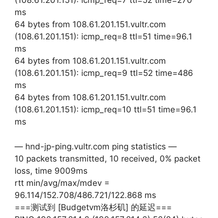
(108.61.201.151): icmp_req=7 ttl=52 time=270
ms
64 bytes from 108.61.201.151.vultr.com
(108.61.201.151): icmp_req=8 ttl=51 time=96.1
ms
64 bytes from 108.61.201.151.vultr.com
(108.61.201.151): icmp_req=9 ttl=52 time=486
ms
64 bytes from 108.61.201.151.vultr.com
(108.61.201.151): icmp_req=10 ttl=51 time=96.1
ms
— hnd-jp-ping.vultr.com ping statistics —
10 packets transmitted, 10 received, 0% packet
loss, time 9009ms
rtt min/avg/max/mdev =
96.114/152.708/486.721/122.868 ms
===测试到 [Budgetvm洛杉矶] 的延迟===