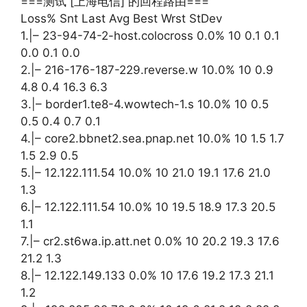
===测试 [上海电信] 的回程路由===
Loss% Snt Last Avg Best Wrst StDev
1.|– 23-94-74-2-host.colocross 0.0% 10 0.1 0.1
0.0 0.1 0.0
2.|– 216-176-187-229.reverse.w 10.0% 10 0.9
4.8 0.4 16.3 6.3
3.|– border1.te8-4.wowtech-1.s 10.0% 10 0.5
0.5 0.4 0.7 0.1
4.|– core2.bbnet2.sea.pnap.net 10.0% 10 1.5 1.7
1.5 2.9 0.5
5.|– 12.122.111.54 10.0% 10 21.0 19.1 17.6 21.0
1.3
6.|– 12.122.111.54 10.0% 10 19.5 18.9 17.3 20.5
1.1
7.|– cr2.st6wa.ip.att.net 0.0% 10 20.2 19.3 17.6
21.2 1.3
8.|– 12.122.149.133 0.0% 10 17.6 19.2 17.3 21.1
1.2