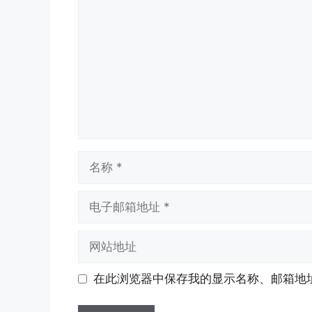
论
名
称
电
子
邮
网
箱
站
地
地
在此浏览器中保存我的显示名称、邮箱地
址
址