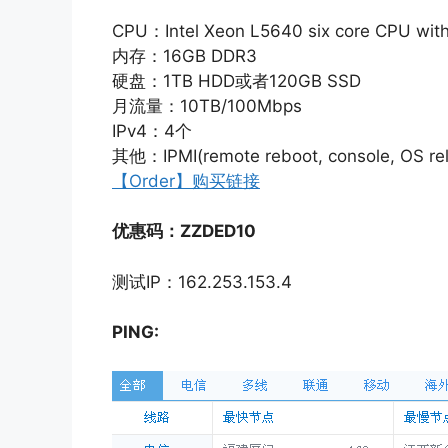
CPU：Intel Xeon L5640 six core CPU with
内存：16GB DDR3
硬盘：1TB HDD或者120GB SSD
月流量：10TB/100Mbps
IPv4：4个
其他：IPMI(remote reboot, console, OS rel
【Order】购买链接
优惠码：ZZDED10
测试IP：162.253.153.4
PING: