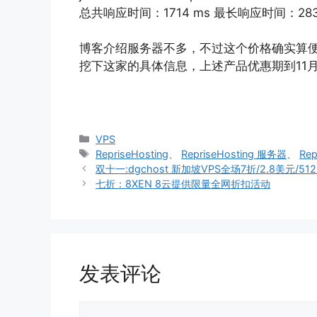
总共响应时间：1714 ms 最长响应时间：283
博客介绍服务器不多，不过这个价格确实算
挖下这家的具体信息，上述产品优惠期到11月
分
VPS
类
标
RepriseHosting
、
RepriseHosting 服务器
、
Rep
签
双十一:dgchost 新加坡VPS全场7折/2.8美元/51
七折：8XEN 8云提供限量全网折扣活动
发表评论
评