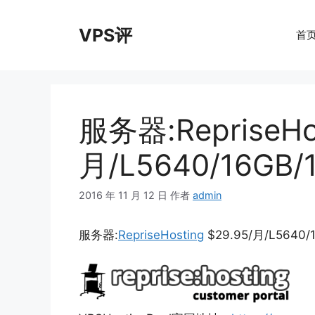
跳
至
VPS评
首
内
容
服务器:RepriseHos
月/L5640/16GB/
2016 年 11 月 12 日
作者
admin
服务器:
RepriseHosting
$29.95/月/L5640/