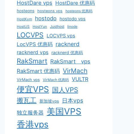
HostDare vps
HostDare 优惠码
hosteons
hosteons vps
hosteons 优惠码
hostodo
hostodo vps
HostKvm
HostUS
HostYun
Justhost
linode
LOCVPS
LOCVPS vps
racknerd
LocVPS 优惠码
racknerd vps
racknerd 优惠码
RakSmart
RakSmart vps
VirMach
RakSmart 优惠码
VULTR
VirMach vps
VirMach 优惠码
便宜VPS
国人VPS
搬瓦工
日本vps
新加坡vps
美国VPS
独立服务器
香港vps