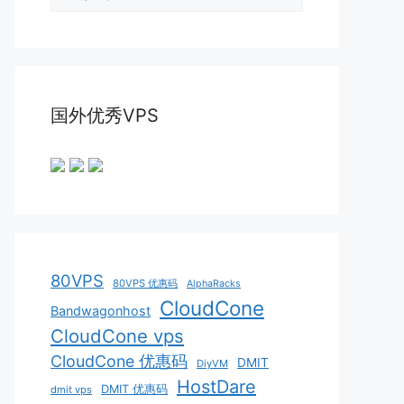
类
国外优秀VPS
80VPS
80VPS 优惠码
AlphaRacks
CloudCone
Bandwagonhost
CloudCone vps
CloudCone 优惠码
DMIT
DiyVM
HostDare
DMIT 优惠码
dmit vps