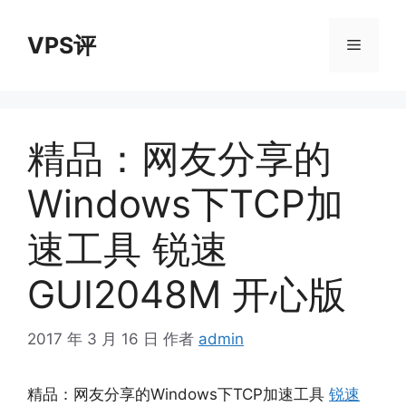
跳
至
VPS评
菜
内
容
单
精品：网友分享的
Windows下TCP加
速工具 锐速
GUI2048M 开心版
2017 年 3 月 16 日
作者
admin
精品：网友分享的Windows下TCP加速工具
锐速