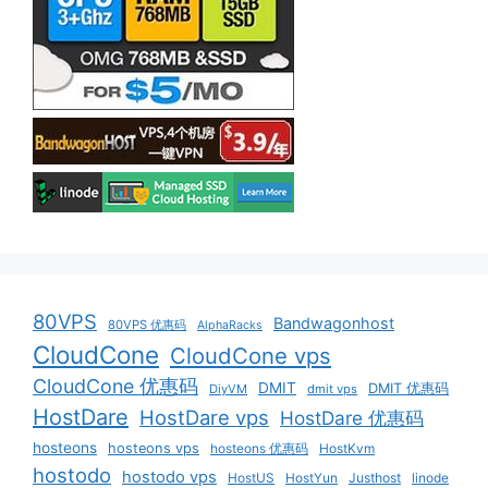
80VPS
Bandwagonhost
80VPS 优惠码
AlphaRacks
CloudCone
CloudCone vps
CloudCone 优惠码
DMIT
DMIT 优惠码
DiyVM
dmit vps
HostDare
HostDare vps
HostDare 优惠码
hosteons
hosteons vps
hosteons 优惠码
HostKvm
hostodo
hostodo vps
HostUS
HostYun
Justhost
linode