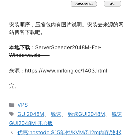
安装顺序，压缩包内有图片说明。安装去来源的网
站博客下载吧。
本地下载
：ServerSpeeder2048M-For-
Windows.zip
来源：https://www.mrlong.cc/1403.html
完。
分
VPS
类
标
GUI2048M
、
锐速
、
锐速GUI2048M
、
锐速
签
GUI2048M 开心版
优惠:hostodo $15年付/KVM/512m内存/洛杉