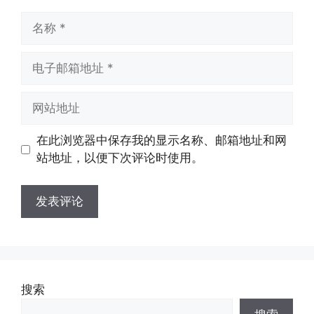
名
称
电
子
邮
网
箱
站
地
地
在此浏览器中保存我的显示名称、邮箱地址和网
址
址
站地址，以便下次评论时使用。
搜索