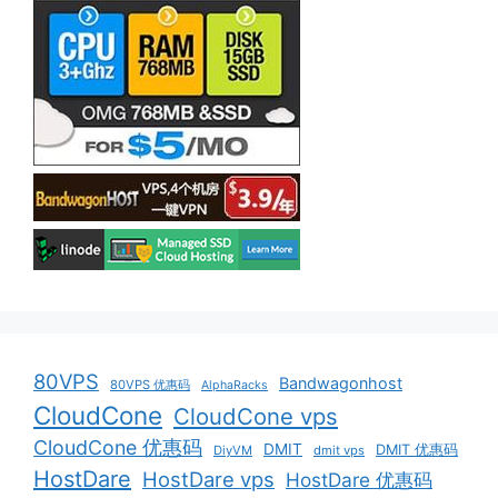
80VPS
Bandwagonhost
80VPS 优惠码
AlphaRacks
CloudCone
CloudCone vps
CloudCone 优惠码
DMIT
DMIT 优惠码
DiyVM
dmit vps
HostDare
HostDare vps
HostDare 优惠码