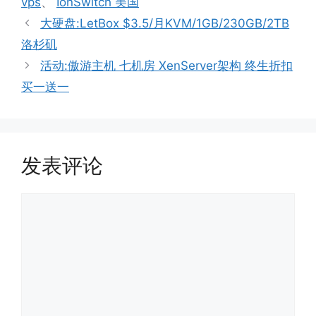
vps
、
IonSwitch 美国
大硬盘:LetBox $3.5/月KVM/1GB/230GB/2TB
洛杉矶
活动:傲游主机 七机房 XenServer架构 终生折扣
买一送一
发表评论
评
论