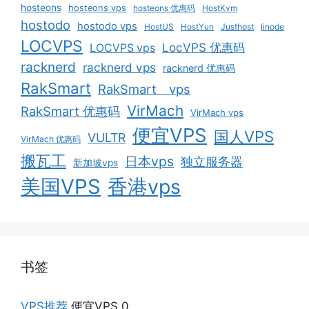
hosteons
hosteons vps
hosteons 优惠码
HostKvm
hostodo
hostodo vps
HostUS
HostYun
Justhost
linode
LOCVPS
LocVPS 优惠码
LOCVPS vps
racknerd
racknerd vps
racknerd 优惠码
RakSmart
RakSmart vps
VirMach
RakSmart 优惠码
VirMach vps
便宜VPS
国人VPS
VULTR
VirMach 优惠码
搬瓦工
日本vps
独立服务器
新加坡vps
美国VPS
香港vps
书签
VPS推荐
便宜VPS 0