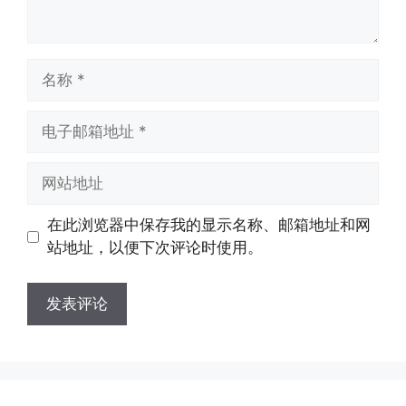
名
称
电
子
邮
网
箱
站
地
地
在此浏览器中保存我的显示名称、邮箱地址和网
址
址
站地址，以便下次评论时使用。