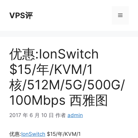
跳
至
VPS评
菜
内
容
单
优惠:IonSwitch
$15/年/KVM/1
核/512M/5G/500G/
100Mbps 西雅图
2017 年 6 月 10 日
作者
admin
优惠:
IonSwitch
$15/年/KVM/1