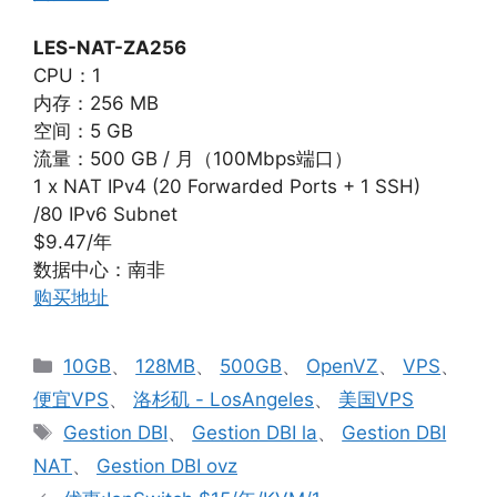
LES-NAT-ZA256
CPU：1
内存：256 MB
空间：5 GB
流量：500 GB / 月（100Mbps端口）
1 x NAT IPv4 (20 Forwarded Ports + 1 SSH)
/80 IPv6 Subnet
$9.47/年
数据中心：南非
购买地址
分
10GB
、
128MB
、
500GB
、
OpenVZ
、
VPS
、
类
便宜VPS
、
洛杉矶 - LosAngeles
、
美国VPS
标
Gestion DBI
、
Gestion DBI la
、
Gestion DBI
签
NAT
、
Gestion DBI ovz