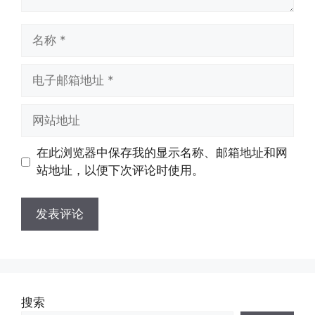
名
称
电
子
邮
网
箱
站
地
地
在此浏览器中保存我的显示名称、邮箱地址和网
址
址
站地址，以便下次评论时使用。
搜索