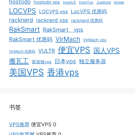
hostodo
hostodo vps
HostUS
HostYun
Justhost
linode
LOCVPS
LocVPS 优惠码
LOCVPS vps
racknerd
racknerd vps
racknerd 优惠码
RakSmart
RakSmart vps
VirMach
RakSmart 优惠码
VirMach vps
便宜VPS
国人VPS
VULTR
VirMach 优惠码
搬瓦工
日本vps
独立服务器
新加坡vps
美国VPS
香港vps
书签
VPS推荐
便宜VPS 0
VPS推荐网
VPS推荐 0