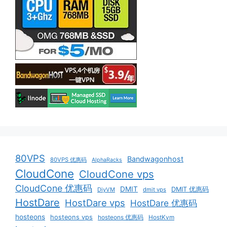
80VPS
Bandwagonhost
80VPS 优惠码
AlphaRacks
CloudCone
CloudCone vps
CloudCone 优惠码
DMIT
DMIT 优惠码
DiyVM
dmit vps
HostDare
HostDare vps
HostDare 优惠码
hosteons
hosteons vps
hosteons 优惠码
HostKvm