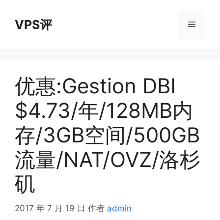
跳
至
VPS评
菜
内
容
单
优惠:Gestion DBI
$4.73/年/128MB内
存/3GB空间/500GB
流量/NAT/OVZ/洛杉
矶
2017 年 7 月 19 日
作者
admin