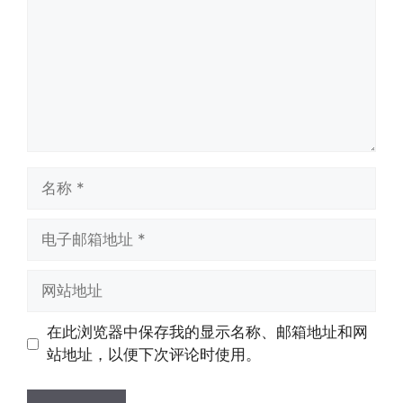
名
称
电
子
邮
网
箱
站
地
地
在此浏览器中保存我的显示名称、邮箱地址和网
址
址
站地址，以便下次评论时使用。