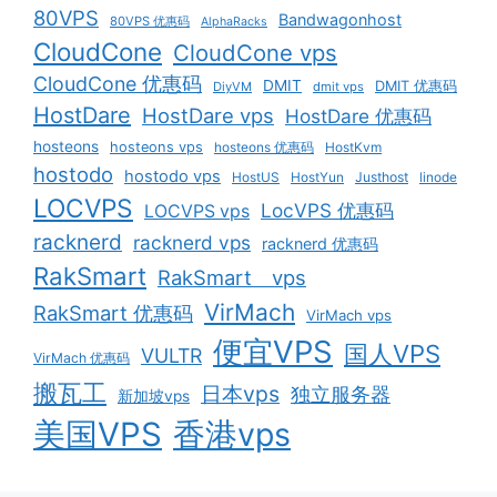
80VPS
Bandwagonhost
80VPS 优惠码
AlphaRacks
CloudCone
CloudCone vps
CloudCone 优惠码
DMIT
DMIT 优惠码
DiyVM
dmit vps
HostDare
HostDare vps
HostDare 优惠码
hosteons
hosteons vps
hosteons 优惠码
HostKvm
hostodo
hostodo vps
HostUS
HostYun
Justhost
linode
LOCVPS
LocVPS 优惠码
LOCVPS vps
racknerd
racknerd vps
racknerd 优惠码
RakSmart
RakSmart vps
VirMach
RakSmart 优惠码
VirMach vps
便宜VPS
国人VPS
VULTR
VirMach 优惠码
搬瓦工
日本vps
独立服务器
新加坡vps
美国VPS
香港vps