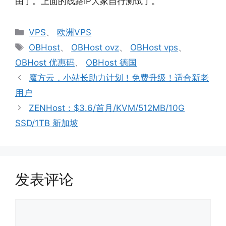
由了。上面的线路IP大家自行测试了。
分
VPS
、
欧洲VPS
类
标
OBHost
、
OBHost ovz
、
OBHost vps
、
签
OBHost 优惠码
、
OBHost 德国
魔方云，小站长助力计划！免费升级！适合新老
用户
ZENHost：$3.6/首月/KVM/512MB/10G
SSD/1TB 新加坡
发表评论
评
论