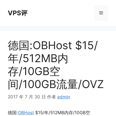
跳
至
VPS评
菜
内
容
单
德国:OBHost $15/
年/512MB内
存/10GB空
间/100GB流量/OVZ
2017 年 7 月 30 日
作者
admin
德国:
OBHost
$15/年/512MB内存/10GB空