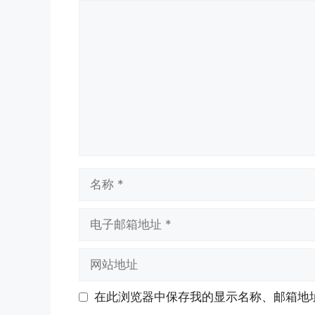
评
论
名
称
电
子
邮
网
箱
站
地
地
在此浏览器中保存我的显示名称、邮箱地
址
址