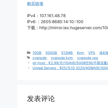
购买链接
IPv4：107.161.48.78
IPv6:：2605:8680:14:10::100
下载：http://mirror.lax.hugeserver.com/10
分
10GB
、
500GB
、
512MB
、
Kvm
、
VPS
、
洛杉矶 
类
标
cyanode
、
cyanode kvm
、
cyanode vps
签
gt-host：€2.99/月/1G内存/50GB空间/不限流量
Unreal Servers：$25/月/i3 3220/4GB内存/
发表评论