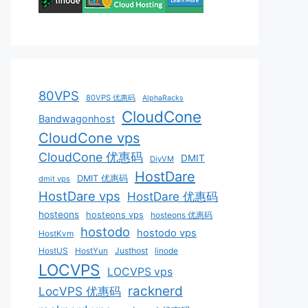
80VPS
80VPS 优惠码
AlphaRacks
CloudCone
Bandwagonhost
CloudCone vps
CloudCone 优惠码
DMIT
DiyVM
HostDare
DMIT 优惠码
dmit vps
HostDare vps
HostDare 优惠码
hosteons
hosteons vps
hosteons 优惠码
hostodo
hostodo vps
HostKvm
HostUS
HostYun
Justhost
linode
LOCVPS
LOCVPS vps
racknerd
LocVPS 优惠码