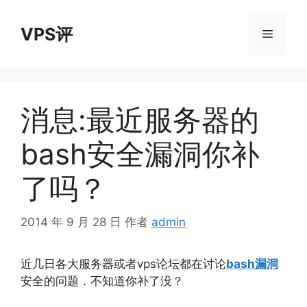
跳
至
VPS评
菜
内
容
单
消息:最近服务器的
bash安全漏洞你补
了吗？
2014 年 9 月 28 日
作者
admin
近几日各大服务器或者vps论坛都在讨论
bash漏洞
安全的问题．不知道你补了没？