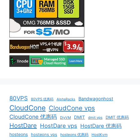
80VPS
Bandwagonhost
80VPS 优惠码
AlphaRacks
CloudCone
CloudCone vps
CloudCone 优惠码
DMIT
DMIT 优惠码
DiyVM
dmit vps
HostDare
HostDare vps
HostDare 优惠码
hosteons
hosteons vps
hosteons 优惠码
HostKvm