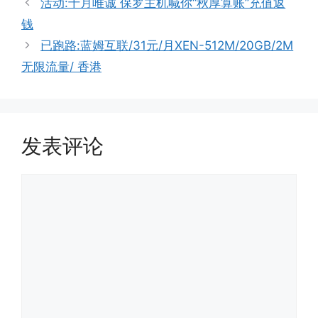
活动:十月唯诚 保罗主机喊你“秋厚算账”充值返
钱
已跑路:蓝姆互联/31元/月XEN-512M/20GB/2M
无限流量/ 香港
发表评论
评
论