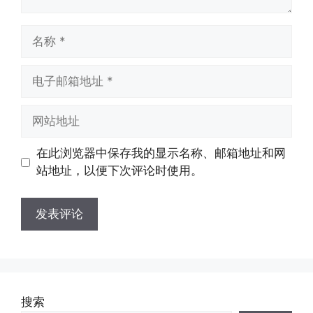
名
称
电
子
邮
网
箱
站
地
地
在此浏览器中保存我的显示名称、邮箱地址和网
址
址
站地址，以便下次评论时使用。
搜索