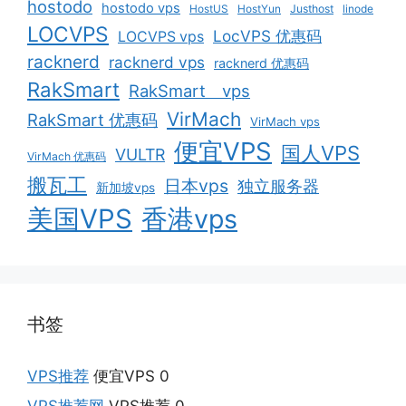
hostodo
hostodo vps
HostUS
HostYun
Justhost
linode
LOCVPS
LocVPS 优惠码
LOCVPS vps
racknerd
racknerd vps
racknerd 优惠码
RakSmart
RakSmart vps
VirMach
RakSmart 优惠码
VirMach vps
便宜VPS
国人VPS
VULTR
VirMach 优惠码
搬瓦工
日本vps
独立服务器
新加坡vps
美国VPS
香港vps
书签
VPS推荐
便宜VPS 0