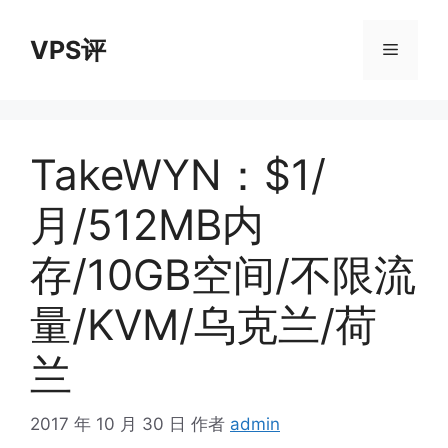
跳
至
VPS评
菜
内
容
单
TakeWYN：$1/
月/512MB内
存/10GB空间/不限流
量/KVM/乌克兰/荷
兰
2017 年 10 月 30 日
作者
admin