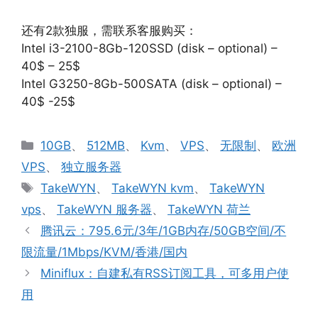
还有2款独服，需联系客服购买：
Intel i3-2100-8Gb-120SSD (disk – optional) –
40$ – 25$
Intel G3250-8Gb-500SATA (disk – optional) –
40$ -25$
分
10GB
、
512MB
、
Kvm
、
VPS
、
无限制
、
欧洲
类
VPS
、
独立服务器
标
TakeWYN
、
TakeWYN kvm
、
TakeWYN
签
vps
、
TakeWYN 服务器
、
TakeWYN 荷兰
腾讯云：795.6元/3年/1GB内存/50GB空间/不
限流量/1Mbps/KVM/香港/国内
Miniflux：自建私有RSS订阅工具，可多用户使
用