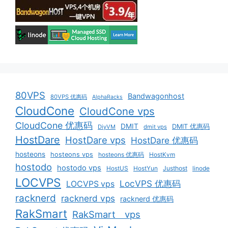
80VPS
Bandwagonhost
80VPS 优惠码
AlphaRacks
CloudCone
CloudCone vps
CloudCone 优惠码
DMIT
DMIT 优惠码
DiyVM
dmit vps
HostDare
HostDare vps
HostDare 优惠码
hosteons
hosteons vps
hosteons 优惠码
HostKvm
hostodo
hostodo vps
HostUS
HostYun
Justhost
linode
LOCVPS
LocVPS 优惠码
LOCVPS vps
racknerd
racknerd vps
racknerd 优惠码
RakSmart
RakSmart vps