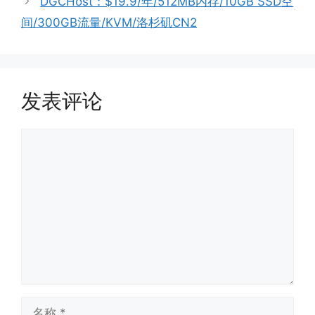
DGCHost：$19.9/年/512MB内存/10GB SSD空
间/300GB流量/KVM/洛杉矶CN2
发表评论
评
论
名