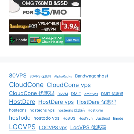
80VPS
Bandwagonhost
80VPS 优惠码
AlphaRacks
CloudCone
CloudCone vps
CloudCone 优惠码
DMIT
DMIT 优惠码
DiyVM
dmit vps
HostDare
HostDare vps
HostDare 优惠码
hosteons
hosteons vps
hosteons 优惠码
HostKvm
hostodo
hostodo vps
HostUS
HostYun
Justhost
linode
LOCVPS
LocVPS 优惠码
LOCVPS vps