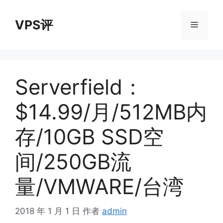
跳
至
VPS评
菜
内
容
单
Serverfield：
$14.99/月/512MB内
存/10GB SSD空
间/250GB流
量/VMWARE/台湾
2018 年 1 月 1 日
作者
admin