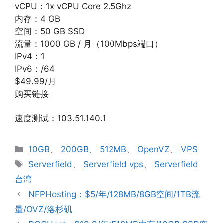
vCPU：1x vCPU Core 2.5Ghz
内存：4 GB
空间：50 GB SSD
流量：1000 GB / 月（100Mbps端口）
IPv4：1
IPv6：/64
$49.99/月
购买链接
速度测试：103.51.140.1
分
10GB
、
200GB
、
512MB
、
OpenVZ
、
VPS
类
标
Serverfield
、
Serverfield vps
、
Serverfield
签
台湾
NFPHosting：$5/年/128MB/8GB空间/1TB流
量/OVZ/洛杉矶