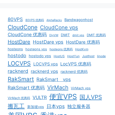
80VPS
Bandwagonhost
80VPS 优惠码
AlphaRacks
CloudCone
CloudCone vps
CloudCone 优惠码
DMIT
DMIT 优惠码
DiyVM
dmit vps
HostDare
HostDare vps
HostDare 优惠码
hosteons
hosteons vps
hosteons 优惠码
HostKvm
hostodo
hostodo vps
HostUS
HostYun
Justhost
linode
LOCVPS
LocVPS 优惠码
LOCVPS vps
racknerd
racknerd vps
racknerd 优惠码
RakSmart
RakSmart vps
VirMach
RakSmart 优惠码
VirMach vps
便宜VPS
国人VPS
VULTR
VirMach 优惠码
搬瓦工
日本vps
独立服务器
新加坡vps