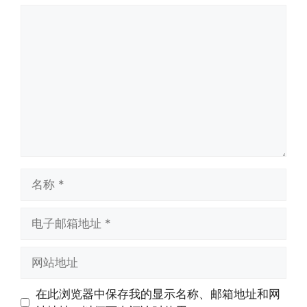
评
论
名
称
电
子
邮
网
箱
站
地
地
在此浏览器中保存我的显示名称、邮箱地址和网
址
址