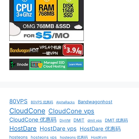
80VPS
Bandwagonhost
80VPS 优惠码
AlphaRacks
CloudCone
CloudCone vps
CloudCone 优惠码
DMIT
DMIT 优惠码
DiyVM
dmit vps
HostDare
HostDare vps
HostDare 优惠码
hosteons
hosteons vps
hosteons 优惠码
HostKvm