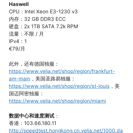
Haswell
CPU：Intel Xeon E3-1230 v3
内存：32 GB DDR3 ECC
硬盘：2x 1TB SATA 7.2k RPM
流量：不限 / 月
IPv4：1
€79/月
此外，还有德国独服：
https://www.velia.net/shop/region/frankfurt-
am-main
，美国圣路易独服：
https://www.velia.net/shop/region/st-louis
，美
国迈阿密独服：
https://www.velia.net/shop/region/miami
数据中心和速度测试
：
香港：103.66.180.11
http://speedtest.hongkong.cn.velia.net/1000.da