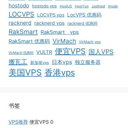
hostodo
hostodo vps
HostUS
HostYun
Justhost
linode
LOCVPS
LocVPS 优惠码
LOCVPS vps
racknerd
racknerd vps
racknerd 优惠码
RakSmart
RakSmart vps
VirMach
RakSmart 优惠码
VirMach vps
便宜VPS
国人VPS
VULTR
VirMach 优惠码
搬瓦工
日本vps
独立服务器
新加坡vps
美国VPS
香港vps
书签
VPS推荐
便宜VPS 0