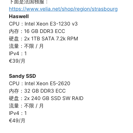
下面是法国独服：
https://www.velia.net/shop/region/strasbourg
Haswell
CPU：Intel Xeon E3-1230 v3
内存：16 GB DDR3 ECC
硬盘：2x 1TB SATA 7.2k RPM
流量：不限 / 月
IPv4：1
€39/月
Sandy SSD
CPU：Intel Xeon E5-2620
内存：32 GB DDR3 ECC
硬盘：2x 240 GB SSD SW RAID
流量：不限 / 月
IPv4：1
€49/月