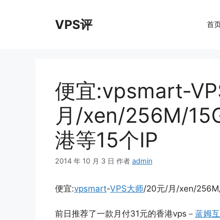
跳
至
VPS评
首
内
容
便宜:vpsmart-V
月/xen/256M/1
港等15个IP
2014 年 10 月 3 日
作者
admin
便宜:
vpsmart
-
VPS大师
/20元/月/xen/256
前日推荐了一款月付31元的香港vps－
蓝姆互