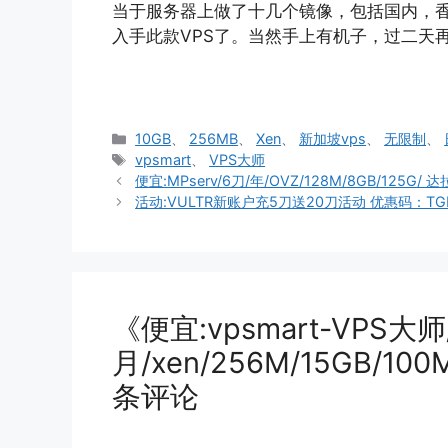
当于服务器上做了十几个镜像，包括国内，
入手此款VPS了。当然手上有机子，过二天
分
10GB
、
256MB
、
Xen
、
新加坡vps
、
无限制
、
类
标
vpsmart
、
VPS大师
签
便宜:MPserv/6刀/年/OVZ/128M/8GB/125G/ 
活动:VULTR新账户充5刀送20刀活动 优惠码：TGI
《便宜:vpsmart-VPS大师
月/xen/256M/15GB/1
条评论