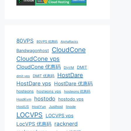
80VPS
80VPS 优惠码
AlphaRacks
CloudCone
Bandwagonhost
CloudCone vps
CloudCone 优惠码
DMIT
DiyVM
HostDare
DMIT 优惠码
dmit vps
HostDare vps
HostDare 优惠码
hosteons
hosteons vps
hosteons 优惠码
hostodo
hostodo vps
HostKvm
HostUS
HostYun
Justhost
linode
LOCVPS
LOCVPS vps
racknerd
LocVPS 优惠码