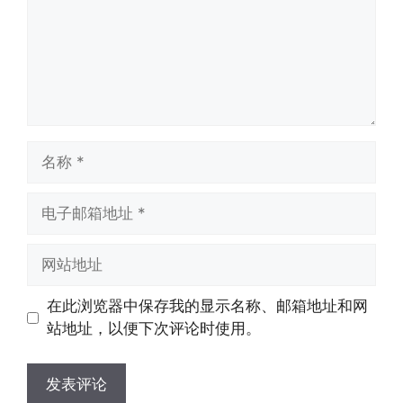
名
称
电
子
邮
网
箱
站
地
地
在此浏览器中保存我的显示名称、邮箱地址和网
址
址
站地址，以便下次评论时使用。