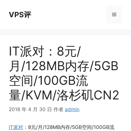
跳
至
VPS评
菜
内
容
单
IT派对：8元/
月/128MB内存/5GB
空间/100GB流
量/KVM/洛杉矶CN2
2018 年 4 月 30 日
作者
admin
IT派对
：8元/月/128MB内存/5GB空间/100GB流