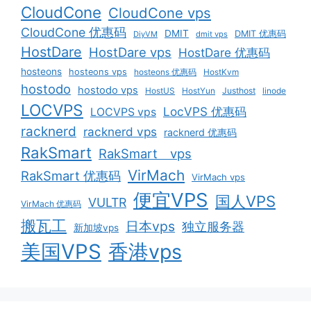
CloudCone
CloudCone vps
CloudCone 优惠码
DMIT
DMIT 优惠码
DiyVM
dmit vps
HostDare
HostDare vps
HostDare 优惠码
hosteons
hosteons vps
hosteons 优惠码
HostKvm
hostodo
hostodo vps
HostUS
HostYun
Justhost
linode
LOCVPS
LocVPS 优惠码
LOCVPS vps
racknerd
racknerd vps
racknerd 优惠码
RakSmart
RakSmart vps
VirMach
RakSmart 优惠码
VirMach vps
便宜VPS
国人VPS
VULTR
VirMach 优惠码
搬瓦工
日本vps
独立服务器
新加坡vps
美国VPS
香港vps