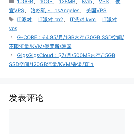
分
100GB
、
10GB
、
128MB
、
Kvm
、
VPS
、
便
类
宜VPS
、
洛杉矶 - LosAngeles
、
美国VPS
标
IT派对
、
IT派对 cn2
、
IT派对 kvm
、
IT派对
签
vps
G-CORE：€4.95/月/1GB内存/30GB SSD空间/
不限流量/KVM/俄罗斯/韩国
GigsGigsCloud：$7/月/500MB内存/15GB
SSD空间/120GB流量/KVM/香港/直连
发表评论
评
论