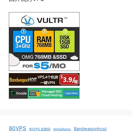
80VPS
Bandwagonhost
80VPS 优惠码
AlphaRacks