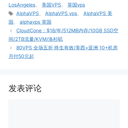
类
LosAngeles
、
美国VPS
、
英国vps
标
AlphaVPS
、
AlphaVPS vps
、
AlphaVPS 美
签
国
、
alphavps 英国
CloudCone：$18/年/512MB内存/10GB SSD空
间/2TB流量/KVM/洛杉矶
80VPS 全场五折 终生有效/美西+亚洲 10+机房
月付50元起
发表评论
评
论