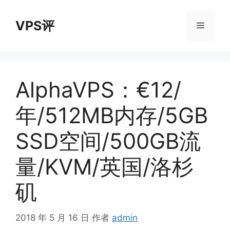
跳
至
VPS评
菜
内
容
单
AlphaVPS：€12/
年/512MB内存/5GB
SSD空间/500GB流
量/KVM/英国/洛杉
矶
2018 年 5 月 16 日
作者
admin