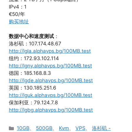
IPv4：1
€50/年
购买地址
数据中心和速度测试
：
洛杉矶：107.174.48.67
http://lgla.alphavps.bg/100MB.test
纽约：172.93.102.114
http://lgny.alphavps.bg/100MB.test
德国：185.168.8.3
http://lgde.alphavps.bg/100MB.test
英国：130.185.251.6
http://lguk.alphavps.bg/100MB.test
保加利亚：79.124.7.8
http://lgbg.alphavps.bg/100MB.test
分
10GB
、
500GB
、
Kvm
、
VPS
、
洛杉矶 -