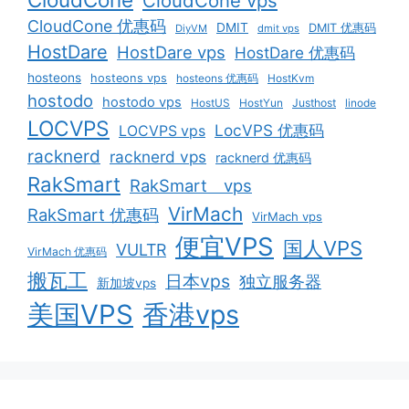
CloudCone vps
CloudCone 优惠码
DMIT
DMIT 优惠码
DiyVM
dmit vps
HostDare
HostDare vps
HostDare 优惠码
hosteons
hosteons vps
hosteons 优惠码
HostKvm
hostodo
hostodo vps
HostUS
HostYun
Justhost
linode
LOCVPS
LocVPS 优惠码
LOCVPS vps
racknerd
racknerd vps
racknerd 优惠码
RakSmart
RakSmart vps
VirMach
RakSmart 优惠码
VirMach vps
便宜VPS
国人VPS
VULTR
VirMach 优惠码
搬瓦工
日本vps
独立服务器
新加坡vps
美国VPS
香港vps