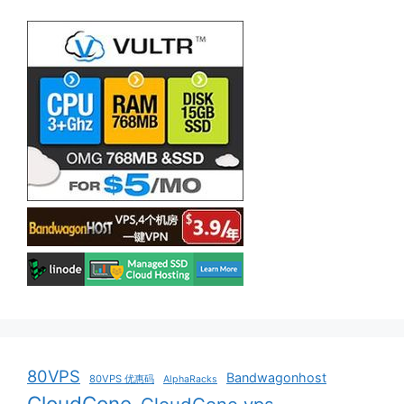
80VPS
Bandwagonhost
80VPS 优惠码
AlphaRacks
CloudCone