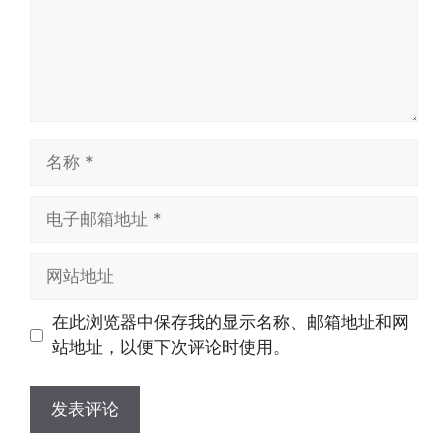
名
称
电
子
邮
网
箱
站
地
地
在此浏览器中保存我的显示名称、邮箱地址和网
址
址
站地址，以便下次评论时使用。