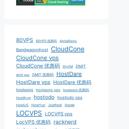
80VPS
80VPS 优惠码
AlphaRacks
CloudCone
Bandwagonhost
CloudCone vps
CloudCone 优惠码
DMIT
DiyVM
HostDare
DMIT 优惠码
dmit vps
HostDare vps
HostDare 优惠码
hosteons
hosteons vps
hosteons 优惠码
hostodo
hostodo vps
HostKvm
HostUS
HostYun
Justhost
linode
LOCVPS
LOCVPS vps
racknerd
LocVPS 优惠码