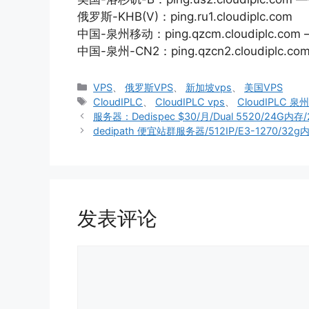
俄罗斯-KHB(V)：ping.ru1.cloudiplc.com
中国-泉州移动：ping.qzcm.cloudiplc.
中国-泉州-CN2：ping.qzcn2.cloudiplc.co
分
VPS
、
俄罗斯VPS
、
新加坡vps
、
美国VPS
类
标
CloudIPLC
、
CloudIPLC vps
、
CloudIPLC 泉
签
服务器：Dedispec $30/月/Dual 5520/24G
dedipath 便宜站群服务器/512IP/E3-1270/32
发表评论
评
论