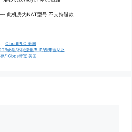
com —- 此机房为NAT型号 不支持退款
m
州
、
CloudIPLC 美国
内存/2TB硬盘/不限流量/5 IP/西弗吉尼亚
g内存/1Gbps带宽 美国