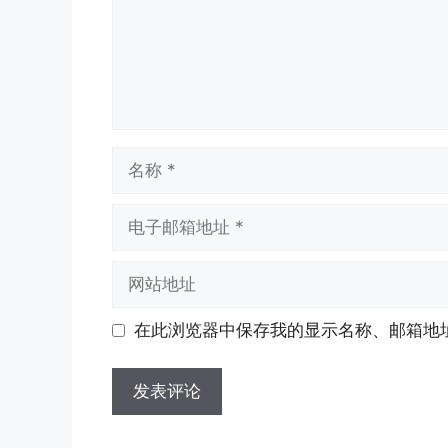
名
称
电
子
邮
网
箱
站
地
地
在此浏览器中保存我的显示名称、邮箱地
址
址