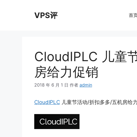
跳
至
VPS评
首
内
容
CloudIPLC 
房给力促销
2018 年 6 月 1 日
作者
admin
CloudIPLC
儿童节活动/折扣多多/五机房给