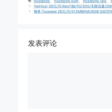
类
标
hosteons
、
hosteons kvm
、
hosteons vps
、
签
YerHost 39元/月/Xen/1核/1G/30G/无限流量/2
预售:Tospeed 28元/月/512MB内存/6GB SSD
发表评论
评
论