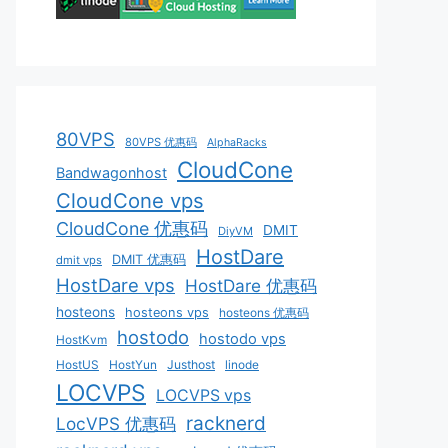
80VPS
80VPS 优惠码
AlphaRacks
CloudCone
Bandwagonhost
CloudCone vps
CloudCone 优惠码
DMIT
DiyVM
HostDare
DMIT 优惠码
dmit vps
HostDare vps
HostDare 优惠码
hosteons
hosteons vps
hosteons 优惠码
hostodo
hostodo vps
HostKvm
HostUS
HostYun
Justhost
linode
LOCVPS
LOCVPS vps
racknerd
LocVPS 优惠码