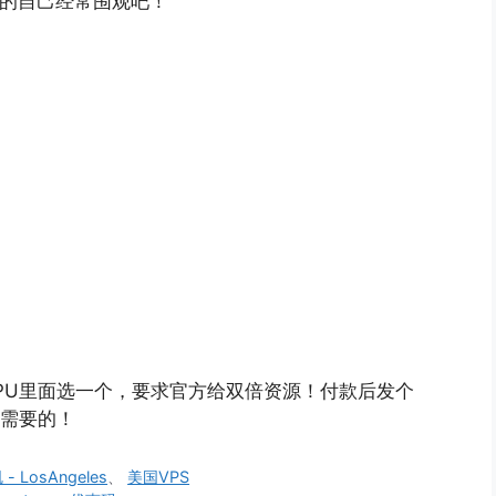
趣的自己经常围观吧！
PU里面选一个，要求官方给双倍资源！付款后发个
改成你需要的！
- LosAngeles
、
美国VPS