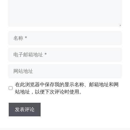
名
称
电
子
邮
网
箱
站
地
地
在此浏览器中保存我的显示名称、邮箱地址和网
址
址
站地址，以便下次评论时使用。