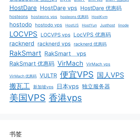
HostDare
HostDare vps
HostDare 优惠码
hosteons
hosteons vps
hosteons 优惠码
HostKvm
hostodo
hostodo vps
HostUS
HostYun
Justhost
linode
LOCVPS
LocVPS 优惠码
LOCVPS vps
racknerd
racknerd vps
racknerd 优惠码
RakSmart
RakSmart vps
VirMach
RakSmart 优惠码
VirMach vps
便宜VPS
国人VPS
VULTR
VirMach 优惠码
搬瓦工
日本vps
独立服务器
新加坡vps
美国VPS
香港vps
书签