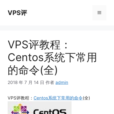
跳
至
VPS评
菜
内
容
单
VPS评教程：
Centos系统下常用
的命令(全)
2018 年 7 月 14 日
作者
admin
VPS评教程：
Centos系统下常用的命令
(全)