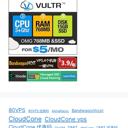
80VPS
Bandwagonhost
80VPS 优惠码
AlphaRacks
CloudCone
CloudCone vps
CloudCone 优惠码
DMIT
DMIT 优惠码
DiyVM
dmit vps