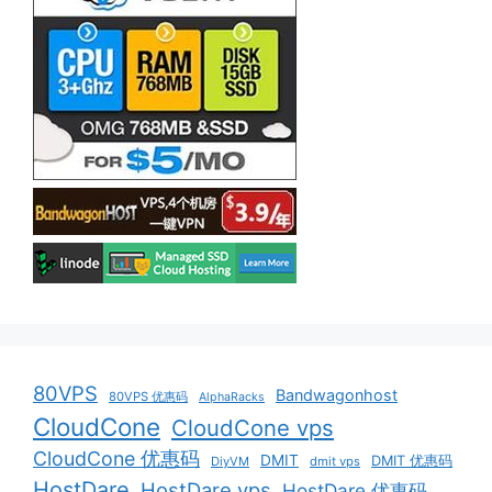
80VPS
Bandwagonhost
80VPS 优惠码
AlphaRacks
CloudCone
CloudCone vps
CloudCone 优惠码
DMIT
DMIT 优惠码
DiyVM
dmit vps
HostDare
HostDare vps
HostDare 优惠码