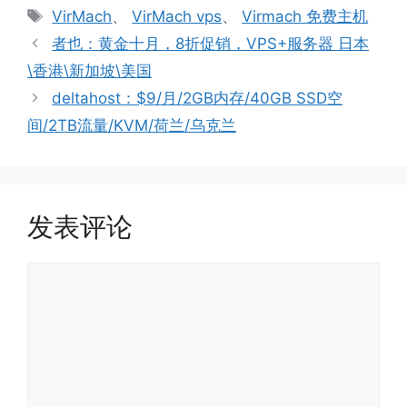
类
标
VirMach
、
VirMach vps
、
Virmach 免费主机
签
者也：黄金十月，8折促销，VPS+服务器 日本
\香港\新加坡\美国
deltahost：$9/月/2GB内存/40GB SSD空
间/2TB流量/KVM/荷兰/乌克兰
发表评论
评
论