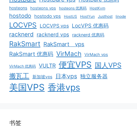
hosteons
hosteons vps
hosteons 优惠码
HostKvm
hostodo
hostodo vps
HostUS
HostYun
Justhost
linode
LOCVPS
LocVPS 优惠码
LOCVPS vps
racknerd
racknerd vps
racknerd 优惠码
RakSmart
RakSmart vps
VirMach
RakSmart 优惠码
VirMach vps
便宜VPS
国人VPS
VULTR
VirMach 优惠码
搬瓦工
日本vps
独立服务器
新加坡vps
美国VPS
香港vps
书签