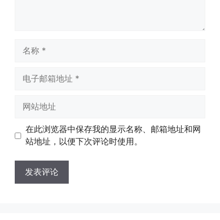
名
称
电
子
邮
网
箱
站
地
地
在此浏览器中保存我的显示名称、邮箱地址和网
址
址
站地址，以便下次评论时使用。