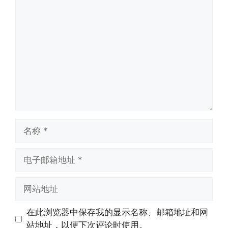
评
论
名
称
电
子
邮
网
箱
站
地
地
在此浏览器中保存我的显示名称、邮箱地址和网
址
址
站地址，以便下次评论时使用。