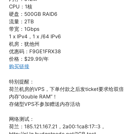
CPU：1核
硬盘：500GB RAID6
流量：2TB
带宽：1Gbps
1 x IPv4，1 x /64 IPv6
机房：犹他州
优惠码：F9GE1FRX38
价格：$29.99/年
购买链接
特别提醒：
荷兰机房的VPS，下单付款之后发ticket要求给双倍
内存“double RAM”！
存储型VPS不参加赠送内存活动
网络测试：
荷兰：185.121.167.21，2a00:1ca8:17::3，