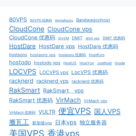
80VPS
Bandwagonhost
80VPS 优惠码
AlphaRacks
CloudCone
CloudCone vps
CloudCone 优惠码
DMIT
DMIT 优惠码
DiyVM
dmit vps
HostDare
HostDare vps
HostDare 优惠码
hosteons
hosteons vps
hosteons 优惠码
HostKvm
hostodo
hostodo vps
HostUS
HostYun
Justhost
linode
LOCVPS
LocVPS 优惠码
LOCVPS vps
racknerd
racknerd vps
racknerd 优惠码
RakSmart
RakSmart vps
VirMach
RakSmart 优惠码
VirMach vps
便宜VPS
国人VPS
VULTR
VirMach 优惠码
搬瓦工
日本vps
独立服务器
新加坡vps
美国VPS
香港vps