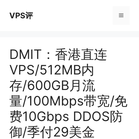
跳
至
VPS评
菜
内
容
单
DMIT：香港直连
VPS/512MB内
存/600GB月流
量/100Mbps带宽/免
费10Gbps DDOS防
御/季付29美金