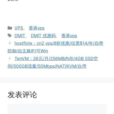
分
VPS
、
香港vps
类
标
DMIT
、
DMIT 优惠码
、
香港vps
签
hostflyte：cn2 vps/8折优惠/仅需$14/年/自带
防御/自主换IP/可Win
TenVM：26元/月/256MB内存/4GB SSD空
间/500GB流量/50Mbps/NAT/KVM/台湾
发表评论
评
论