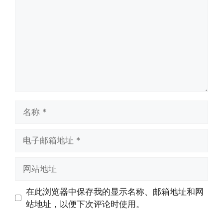
名
称
电
子
邮
网
箱
站
地
地
在此浏览器中保存我的显示名称、邮箱地址和网
址
址
站地址，以便下次评论时使用。