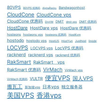
80VPS
Bandwagonhost
80VPS 优惠码
AlphaRacks
CloudCone
CloudCone vps
CloudCone 优惠码
DMIT
DMIT 优惠码
DiyVM
dmit vps
HostDare
HostDare vps
HostDare 优惠码
hosteons
hosteons vps
hosteons 优惠码
HostKvm
hostodo
hostodo vps
HostUS
HostYun
Justhost
linode
LOCVPS
LocVPS 优惠码
LOCVPS vps
racknerd
racknerd vps
racknerd 优惠码
RakSmart
RakSmart vps
VirMach
RakSmart 优惠码
VirMach vps
便宜VPS
国人VPS
VULTR
VirMach 优惠码
搬瓦工
日本vps
独立服务器
新加坡vps
美国VPS
香港vps