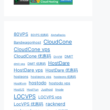
80VPS
80VPS 优惠码
AlphaRacks
CloudCone
Bandwagonhost
CloudCone vps
CloudCone 优惠码
DMIT
DiyVM
HostDare
DMIT 优惠码
dmit vps
HostDare vps
HostDare 优惠码
hosteons
hosteons vps
hosteons 优惠码
hostodo
hostodo vps
HostKvm
HostUS
HostYun
Justhost
linode
LOCVPS
LOCVPS vps
racknerd
LocVPS 优惠码