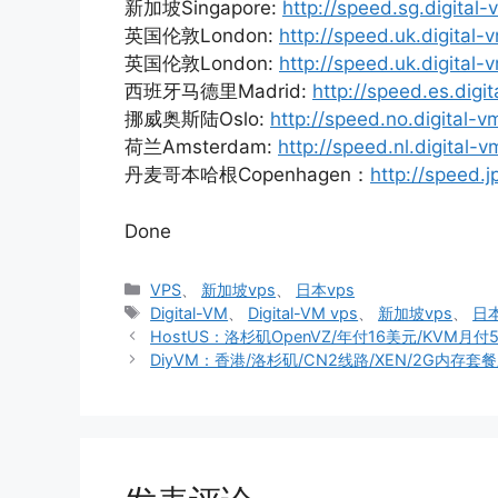
新加坡Singapore:
http://speed.sg.digita
英国伦敦London:
http://speed.uk.digital
英国伦敦London:
http://speed.uk.digital
西班牙马德里Madrid:
http://speed.es.dig
挪威奥斯陆Oslo:
http://speed.no.digital
荷兰Amsterdam:
http://speed.nl.digital
丹麦哥本哈根Copenhagen：
http://speed.
Done
分
VPS
、
新加坡vps
、
日本vps
类
标
Digital-VM
、
Digital-VM vps
、
新加坡vps
、
日本
签
HostUS：洛杉矶OpenVZ/年付16美元/KVM月付5
DiyVM：香港/洛杉矶/CN2线路/XEN/2G内存套餐