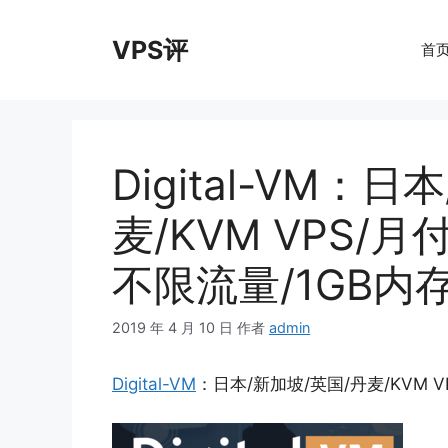
跳
至
VPS评
首
内
容
Digital-VM：
麦/KVM VPS/月付
不限流量/1GB内
2019 年 4 月 10 日
作者
admin
Digital-VM
：日本/新加坡/英国/丹麦/KVM VP