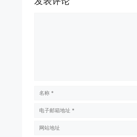
发表评论
评
论
名
称
电
子
邮
网
箱
站