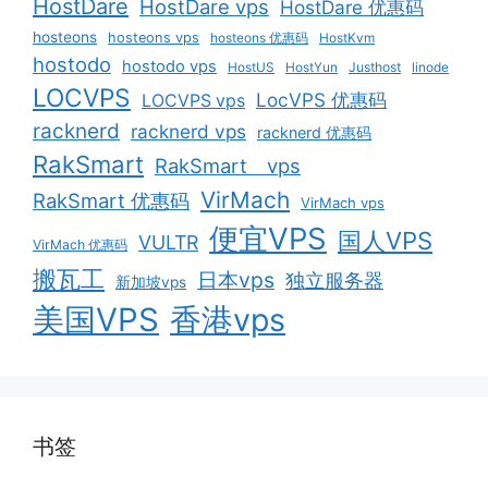
HostDare
HostDare vps
HostDare 优惠码
hosteons
hosteons vps
hosteons 优惠码
HostKvm
hostodo
hostodo vps
HostUS
HostYun
Justhost
linode
LOCVPS
LocVPS 优惠码
LOCVPS vps
racknerd
racknerd vps
racknerd 优惠码
RakSmart
RakSmart vps
VirMach
RakSmart 优惠码
VirMach vps
便宜VPS
国人VPS
VULTR
VirMach 优惠码
搬瓦工
日本vps
独立服务器
新加坡vps
美国VPS
香港vps
书签