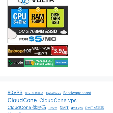
80VPS
Bandwagonhost
80VPS 优惠码
AlphaRacks
CloudCone
CloudCone vps
CloudCone 优惠码
DMIT
DMIT 优惠码
DiyVM
dmit vps