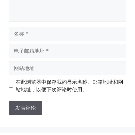
名
称
电
子
邮
网
箱
站
地
地
在此浏览器中保存我的显示名称、邮箱地址和网
址
址
站地址，以便下次评论时使用。