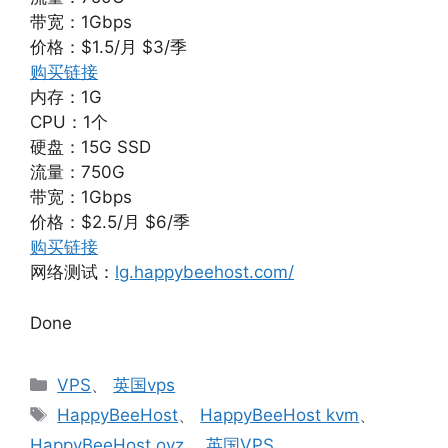
带宽：1Gbps
价格：$1.5/月 $3/季
购买链接
内存：1G
CPU：1个
硬盘：15G SSD
流量：750G
带宽：1Gbps
价格：$2.5/月 $6/季
购买链接
网络测试：
lg.happybeehost.com/
Done
分
VPS
、
英国vps
类
标
HappyBeeHost
、
HappyBeeHost kvm
、
签
HappyBeeHost ovz
、
英国VPS