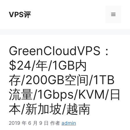
跳
至
VPS评
菜
内
容
单
GreenCloudVPS：
$24/年/1GB内
存/200GB空间/1TB
流量/1Gbps/KVM/日
本/新加坡/越南
2019 年 6 月 9 日
作者
admin