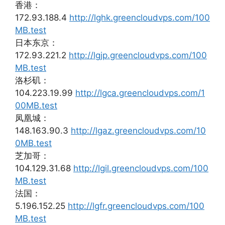
香港：
172.93.188.4
http://lghk.greencloudvps.com/100
MB.test
日本东京：
172.93.221.2
http://lgjp.greencloudvps.com/100
MB.test
洛杉矶：
104.223.19.99
http://lgca.greencloudvps.com/1
00MB.test
凤凰城：
148.163.90.3
http://lgaz.greencloudvps.com/10
0MB.test
芝加哥：
104.129.31.68
http://lgil.greencloudvps.com/100
MB.test
法国：
5.196.152.25
http://lgfr.greencloudvps.com/100
MB.test