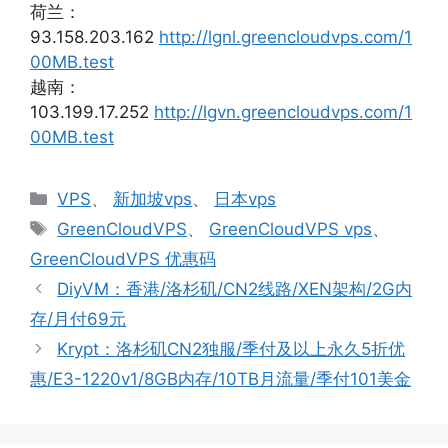
荷兰：
93.158.203.162
http://lgnl.greencloudvps.com/1
00MB.test
越南：
103.199.17.252
http://lgvn.greencloudvps.com/1
00MB.test
分
VPS
、
新加坡vps
、
日本vps
类
标
GreenCloudVPS
、
GreenCloudVPS vps
、
签
GreenCloudVPS 优惠码
DiyVM：香港/洛杉矶/CN2线路/XEN架构/2G内
存/月付69元
Krypt：洛杉矶CN2独服/季付及以上永久5折优
惠/E3-1220v1/8GB内存/10TB月流量/季付101美金