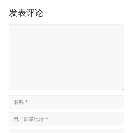
发表评论
评
论
名
称
电
子
邮
网