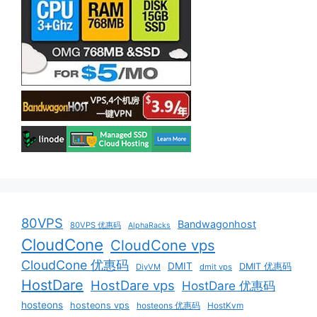
80VPS
Bandwagonhost
80VPS 优惠码
AlphaRacks
CloudCone
CloudCone vps
CloudCone 优惠码
DMIT
DMIT 优惠码
DiyVM
dmit vps
HostDare
HostDare vps
HostDare 优惠码
hosteons
hosteons vps
hosteons 优惠码
HostKvm