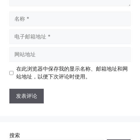
名
称
电
子
邮
网
箱
站
地
地
在此浏览器中保存我的显示名称、邮箱地址和网
址
址
站地址，以便下次评论时使用。
搜索