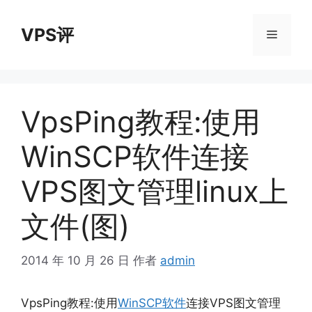
跳
至
VPS评
菜
内
容
单
VpsPing教程:使用
WinSCP软件连接
VPS图文管理linux上
文件(图)
2014 年 10 月 26 日
作者
admin
VpsPing教程:使用
WinSCP软件
连接VPS图文管理