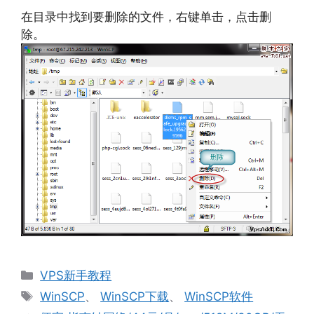
在目录中找到要删除的文件，右键单击，点击删
除。
分
VPS新手教程
类
标
WinSCP
、
WinSCP下载
、
WinSCP软件
签