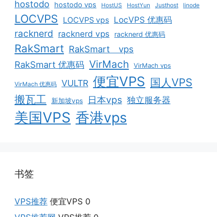
hostodo
hostodo vps
HostUS
HostYun
Justhost
linode
LOCVPS
LocVPS 优惠码
LOCVPS vps
racknerd
racknerd vps
racknerd 优惠码
RakSmart
RakSmart vps
VirMach
RakSmart 优惠码
VirMach vps
便宜VPS
国人VPS
VULTR
VirMach 优惠码
搬瓦工
日本vps
独立服务器
新加坡vps
美国VPS
香港vps
书签
VPS推荐
便宜VPS 0