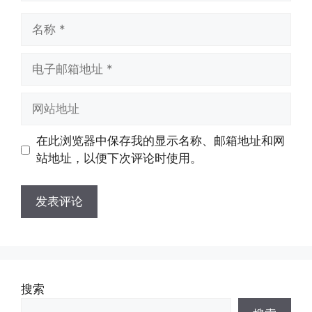
名
称
电
子
邮
网
箱
站
地
地
在此浏览器中保存我的显示名称、邮箱地址和网
址
址
站地址，以便下次评论时使用。
搜索