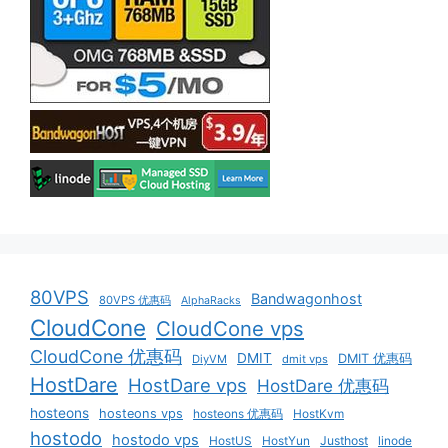
80VPS
Bandwagonhost
80VPS 优惠码
AlphaRacks
CloudCone
CloudCone vps
CloudCone 优惠码
DMIT
DMIT 优惠码
DiyVM
dmit vps
HostDare
HostDare vps
HostDare 优惠码
hosteons
hosteons vps
hosteons 优惠码
HostKvm
hostodo
hostodo vps
HostUS
HostYun
Justhost
linode