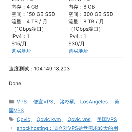
内存：4 GB
内存：8 GB
空间：150 GB SSD
空间：300 GB SSD
流量：4 TB / 月
流量：8 TB / 月
（1Gbps端口）
（1Gbps端口）
IPv4：1
IPv4：1
$15/月
$30/月
购买地址
购买地址
速度测试：104.149.18.203
Done
分
VPS
、
便宜VPS
、
洛杉矶 - LosAngeles
、
美
类
国VPS
标
Qovic
、
Qovic kvm
、
Qovic vps
、
美国VPS
签
shockhosting：适合对VPS硬盘需求较大的用