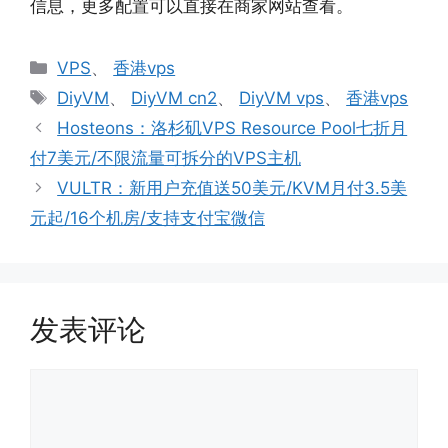
信息，更多配置可以直接在商家网站查看。
分
VPS
、
香港vps
类
标
DiyVM
、
DiyVM cn2
、
DiyVM vps
、
香港vps
签
Hosteons：洛杉矶VPS Resource Pool七折月
付7美元/不限流量可拆分的VPS主机
VULTR：新用户充值送50美元/KVM月付3.5美
元起/16个机房/支持支付宝微信
发表评论
评
论