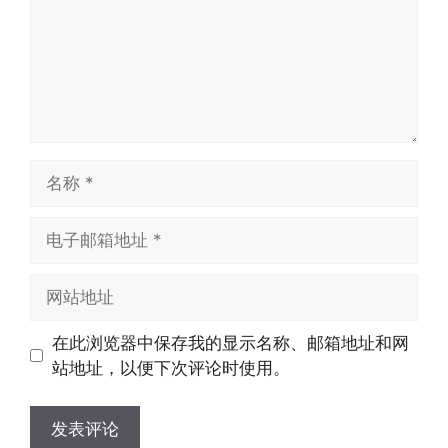
名
称
电
子
邮
网
箱
站
地
地
在此浏览器中保存我的显示名称、邮箱地址和网
址
址
站地址，以便下次评论时使用。