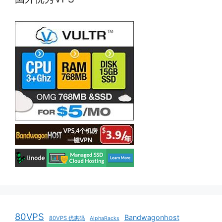
80VPS
Bandwagonhost
80VPS 优惠码
AlphaRacks