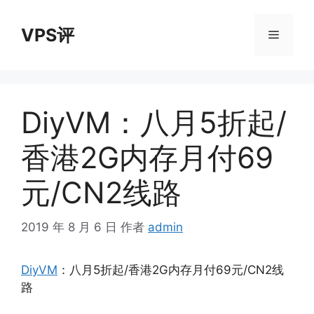
跳
至
VPS评
菜
内
容
单
DiyVM：八月5折起/
香港2G内存月付69
元/CN2线路
2019 年 8 月 6 日
作者
admin
DiyVM
：八月5折起/香港2G内存月付69元/CN2线
路