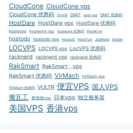
CloudCone
CloudCone vps
CloudCone 优惠码
DMIT
DMIT 优惠码
DiyVM
dmit vps
HostDare
HostDare vps
HostDare 优惠码
hosteons
hosteons vps
hosteons 优惠码
HostKvm
hostodo
hostodo vps
HostUS
HostYun
Justhost
linode
LOCVPS
LocVPS 优惠码
LOCVPS vps
racknerd
racknerd vps
racknerd 优惠码
RakSmart
RakSmart vps
VirMach
RakSmart 优惠码
VirMach vps
便宜VPS
国人VPS
VULTR
VirMach 优惠码
搬瓦工
日本vps
独立服务器
新加坡vps
美国VPS
香港vps